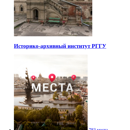
Историко-архивный институт РГГУ
783 места