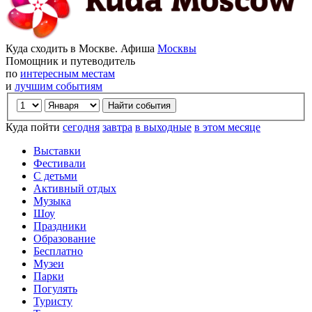
Куда сходить в Москве. Афиша
Москвы
Помощник и путеводитель
по
интересным местам
и
лучшим событиям
Куда пойти
сегодня
завтра
в выходные
в этом месяце
Выставки
Фестивали
С детьми
Активный отдых
Музыка
Шоу
Праздники
Образование
Бесплатно
Музеи
Парки
Погулять
Туристу