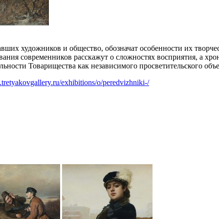
авших художников и общество, обозначат особенности их творчес
вания современников расскажут о сложностях восприятия, а хр
ельности Товарищества как независимого просветительского объ
tretyakovgallery.ru/exhibitions/o/peredvizhniki-/