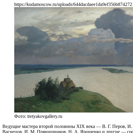
https://kudamoscow.ru/uploads/644dacdaee1da9ef356b874272
Фото: tretyakovgallery.ru
Ведущие мастера второй половины XIX века — В. Г. Перов, И. Н
Васнецов, И. М. Прянишников, Н. А. Ярошенко и другие — сос