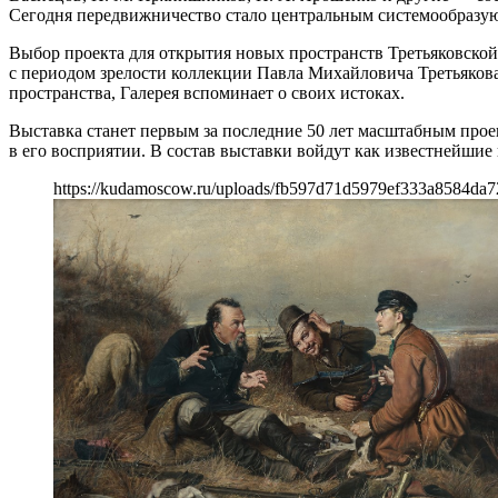
Сегодня передвижничество стало центральным системообразую
Выбор проекта для открытия новых пространств Третьяковской
с периодом зрелости коллекции Павла Михайловича Третьякова
пространства, Галерея вспоминает о своих истоках.
Выставка станет первым за последние 50 лет масштабным прое
в его восприятии. В состав выставки войдут как известнейшие
https://kudamoscow.ru/uploads/fb597d71d5979ef333a8584da7