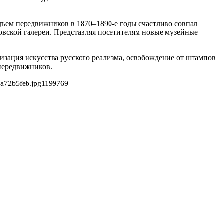
дъем передвижников в 1870–1890-е годы счастливо совпал
овской галереи. Представляя посетителям новые музейные
зация искусства русского реализма, освобождение от штампов
 передвижников.
a72b5feb.jpg
1199
769