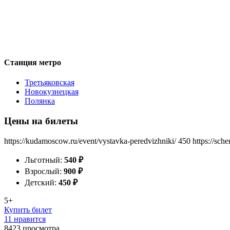
Станция метро
Третьяковская
Новокузнецкая
Полянка
Цены на билеты
https://kudamoscow.ru/event/vystavka-peredvizhniki/
450
https://sch
Льготный:
540
₽
Взрослый:
900
₽
Детский:
450
₽
5+
Купить билет
11 нравится
8423
просмотра