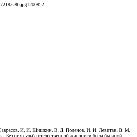
272182c8b.jpg
1200
852
Саврасов, И. И. Шишкин, В. Д. Поленов, И. И. Левитан, В. М.
а. Без них судьба отечественной живописи была бы иной.