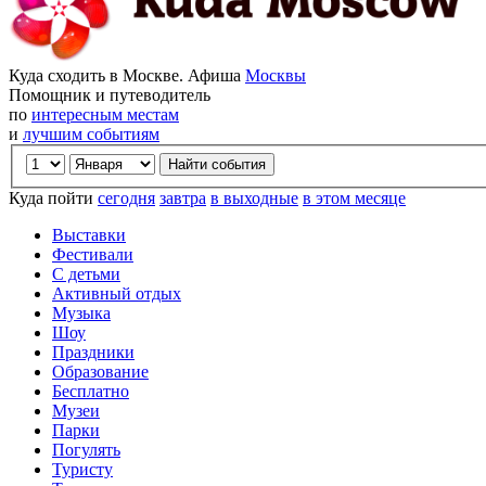
Куда сходить в Москве. Афиша
Москвы
Помощник и путеводитель
по
интересным местам
и
лучшим событиям
Куда пойти
сегодня
завтра
в выходные
в этом месяце
Выставки
Фестивали
С детьми
Активный отдых
Музыка
Шоу
Праздники
Образование
Бесплатно
Музеи
Парки
Погулять
Туристу