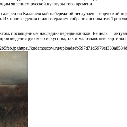
щим явлением русской культуры того времени.
 галереи на Кадашевской набережной неслучаен. Творческий по
. Их произведения стали стержнем собрания основателя Третьяк
ктом, посвященным наследию передвижников. Ее цель — актуали
 произведения русского искусства, так и малознакомые картины
2b5feb.jpg
https://kudamoscow.ru/uploads/fb597d71d5979ef333a8584d