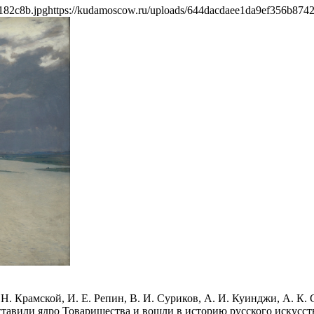
182c8b.jpg
https://kudamoscow.ru/uploads/644dacdaee1da9ef356b874
. Крамской, И. Е. Репин, В. И. Суриков, А. И. Куинджи, А. К. 
тавили ядро Товарищества и вошли в историю русского искусств