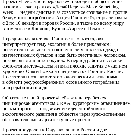
Проект «Пейзаж в переработке» проходит в общественно
важном ключе в рамках «ДелайНеделя» Make Something
Week — недели действий за совместное созидание и против
бездумного потребления. Акция Гринпис будет реализована
с 2 по 10 декабря в городах России, а также по всему миру,
в том числе в Лондоне, Буэнос-Айресе и Пекине.
Передвижная выставка Гринпис «Ноль отходов»
интерпретирует тему экологии в более прикладном:
посетители выставки узнают, есть ли у них есть одежда
из пластиковых бутылок и как быть счастливым человеком,
не совершая лишних покупок. В период работы выставки
состоятся мастер-классы и практические занятия с участием
художника Ольги Божко и специалистов Гринпис России.
Посетители познакомятся с экологическими решениями
в области ресурсосбережения, осознанного потребления
и переработки отходов.
Образовательный проект «Пейзаж в переработке»
инициирован агентством URAA, кураторским объединением,
цель которого — продвижение идеи устойчивого
экологического развития в обществе через художественные,
образовательные и архитектурные проекты.
Проект приурочен к Году экологии в России и дает