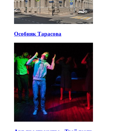
Особняк Тарасова