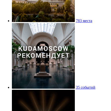
783 места
35 событий