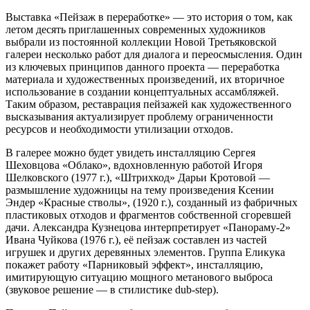
Выставка «Пейзаж в переработке» — это история о том, как
летом десять приглашенных современных художников
выбрали из постоянной коллекции Новой Третьяковской
галереи несколько работ для диалога и переосмысления. Один
из ключевых принципов данного проекта — переработка
материала и художественных произведений, их вторичное
использование в создании концептуальных ассамбляжей.
Таким образом, реставрация пейзажей как художественного
высказывания актуализирует проблему ограниченности
ресурсов и необходимости утилизации отходов.
В галерее можно будет увидеть инсталляцию Сергея
Шеховцова «Облако», вдохновленную работой Игоря
Шелковского (1977 г.), «Штрихкод» Дарьи Кротовой —
размышление художницы на тему произведения Ксении
Эндер «Красные стволы», (1920 г.), созданный из фабричных
пластиковых отходов и фрагментов собственной сгоревшей
дачи. Александра Кузнецова интерпретирует «Панораму-2»
Ивана Чуйкова (1976 г.), её пейзаж составлен из частей
игрушек и других деревянных элементов. Группа Еликука
покажет работу «Парниковый эффект», инсталляцию,
имитирующую ситуацию мощного метанового выброса
(звуковое решение — в стилистике dub-step).