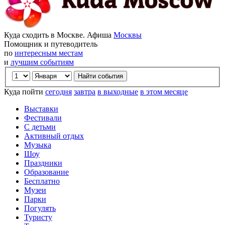
Куда сходить в Москве. Афиша
Москвы
Помощник и путеводитель
по
интересным местам
и
лучшим событиям
Куда пойти
сегодня
завтра
в выходные
в этом месяце
Выставки
Фестивали
С детьми
Активный отдых
Музыка
Шоу
Праздники
Образование
Бесплатно
Музеи
Парки
Погулять
Туристу