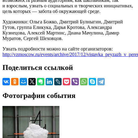
возможность разным аудиториям, как школьникам, так
и взрослым, узнать о социальных и творческих инициативах,
цель которых — забота об окружающей среде.
Художники: Ольга Божко, Дмитрий Булныгин, Дмитрий
Гутов, группа Еликука, Дарья Кротова, Александра
Кузнецова, Алексей Мартинc, Диана Мачулина, Дамир
Муратов, Сергей Шеховцов.
Узнать подробности можно на сайте организаторов:
http://vzmoscow.ru/events/archive/2017/12/vistavka_peyzazh_v_pere
Поделиться ссылкой
Фотографии события