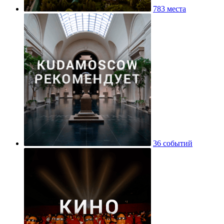
783 места
36 событий