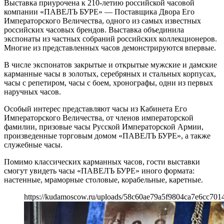
Выставка приурочена к 210-летию российской часовой
компании «ПАВЕЛЪ БУРЕ» — Поставщика Двора Его
Императорского Величества, одного из самых известных
российских часовых брендов. Выставка объединила
экспонаты из частных собраний российских коллекционеров.
Многие из представленных часов демонстрируются впервые.
В числе экспонатов закрытые и открытые мужские и дамские
карманные часы в золотых, серебряных и стальных корпусах,
часы с репетиром, часы с боем, хронографы, одни из первых
наручных часов.
Особый интерес представляют часы из Кабинета Его
Императорского Величества, от членов императорской
фамилии, призовые часы Русской Императорской Армии,
произведенные торговым домом «ПАВЕЛЪ БУРЕ», а также
служебные часы.
Помимо классических карманных часов, гости выставки
смогут увидеть часы «ПАВЕЛЪ БУРЕ» иного формата:
настенные, мраморные столовые, корабельные, каретные.
https://kudamoscow.ru/uploads/58c60ae79a5f9804ca7e6cc7014