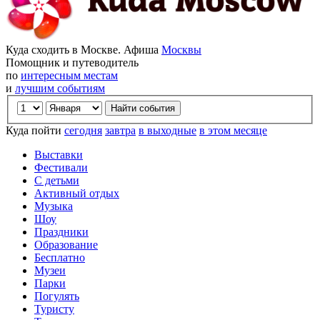
Куда сходить в Москве. Афиша
Москвы
Помощник и путеводитель
по
интересным местам
и
лучшим событиям
Куда пойти
сегодня
завтра
в выходные
в этом месяце
Выставки
Фестивали
С детьми
Активный отдых
Музыка
Шоу
Праздники
Образование
Бесплатно
Музеи
Парки
Погулять
Туристу