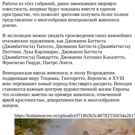
Работы из этих собраний, давно завоевавших мировую
известность, впервые будут показаны вместе в едином
пространстве, что позволит зрителям получить более полное
представление о многообразии венецианской живописи
рококо.
В экспозиции можно увидеть произведения таких важнейших
итальянских художников, как Джованни Баттиста
(Джамбаттиста) Тьеполо, Джованни Баттиста (Джамбаттиста)
Питтони, Лука Карлеварис, Джованни Баттиста
(Джамбаттиста) Пьяццетта, Джованни Антонио Каналетто,
Франческо Гварди, Пьетро Лонги.
Венецианская школа живописи, в эпоху Возрождения
подарившая миру Тициана, Тинторетто, Веронезе, в XVIII
веке переживает новый период блестящего расцвета. Венеция
становится важным центром художественной жизни Европы,
что особенно заметно на примере живописи, отмеченной
яркой красочностью, декоративностью и многообразием
жанров.
https://kudamoscow.ru/uploads/ef71863b5c487ff2556034a2b1