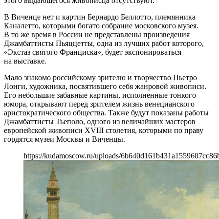
этого выдающегося живописца отсутствуют.
В Виченце нет и картин Бернардо Беллотто, племянника
Каналетто, которыми богато собрание московского музея.
В то же время в России не представлены произведения
Джамбаттисты Пьяццетты, одна из лучших работ которого,
«Экстаз святого Франциска», будет экспонироваться
на выставке.
Мало знакомо российскому зрителю и творчество Пьетро
Лонги, художника, посвятившего себя жанровой живописи.
Его небольшие забавные картины, исполненные тонкого
юмора, открывают перед зрителем жизнь венецианского
аристократического общества. Также будут показаны работы
Джамбаттисты Тьеполо, одного из величайших мастеров
европейской живописи XVIII столетия, которыми по праву
гордятся музеи Москвы и Виченцы.
https://kudamoscow.ru/uploads/6b640d161b431a1559607cc86