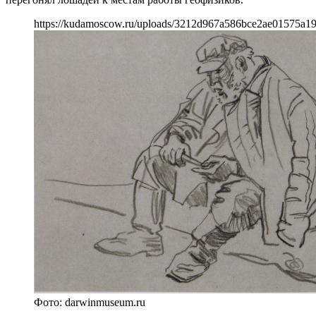
https://kudamoscow.ru/uploads/3212d967a586bce2ae01575a1
Фото: darwinmuseum.ru