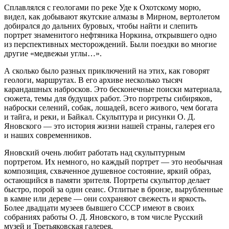
Сплавлялся с геологами по реке Уде к Охотскому морю,
видел, как добывают якутские алмазы в Мирном, вертолетом
добирался до дальних буровых, чтобы найти и слепить
портрет знаменитого нефтяника Норкина, открывшего одно
из перспективных месторождений. Были поездки во многие
другие «медвежьи углы…».
А сколько было разных приключений на этих, как говорят
геологи, маршрутах. В его архиве несколько тысяч
карандашных набросков. Это бесконечные поиски материала,
сюжета, темы для будущих работ. Это портреты сибиряков,
наброски селений, собак, лошадей, всего живого, чем богата
и тайга, и реки, и Байкал. Скульптура и рисунки О. Д.
Яновского — это история жизни нашей страны, галерея его
и наших современников.
Яновский очень любит работать над скульптурным
портретом. Их немного, но каждый портрет — это необычная
композиция, схваченное душевное состояние, яркий образ,
остающийся в памяти зрителя. Портреты скульптор делает
быстро, порой за один сеанс. Отлитые в бронзе, вырубленные
в камне или дереве — они сохраняют свежесть и яркость.
Более двадцати музеев бывшего СССР имеют в своих
собраниях работы О. Д. Яновского, в том числе Русский
музей и Третьяковская галерея.