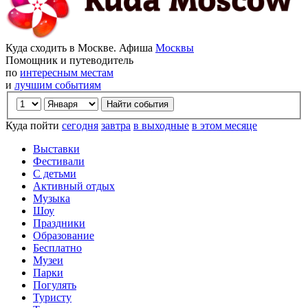
Куда сходить в Москве. Афиша
Москвы
Помощник и путеводитель
по
интересным местам
и
лучшим событиям
Куда пойти
сегодня
завтра
в выходные
в этом месяце
Выставки
Фестивали
С детьми
Активный отдых
Музыка
Шоу
Праздники
Образование
Бесплатно
Музеи
Парки
Погулять
Туристу