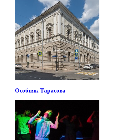
Особняк Тарасова