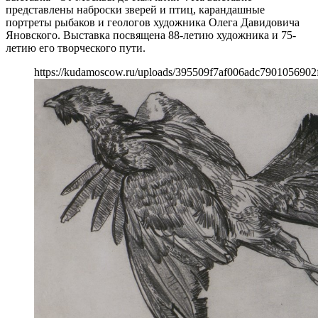
представлены наброски зверей и птиц, карандашные
портреты рыбаков и геологов художника Олега Давидовича
Яновского. Выставка посвящена 88-летию художника и 75-
летию его творческого пути.
https://kudamoscow.ru/uploads/395509f7af006adc7901056902