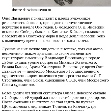
Фото: darwinmuseum.ru
Олег Давидович принадлежит к плеяде художников
реалистической школы, пришедших в отечественное
искусство в начале 60-х годов. В молодости О. Д. Яновский
исколесил Сибирь, бывал на Камчатке, Байкале, сплавлялся
с геологами к Охотскому морю и везде делал наброски, коих
к нынешнему времени накопилось не одна тысяча.
Лучшие из них можно увидеть на выставке, хотя сам автор,
несомненно, знаком зрителям по своим знаменитым
скульптурам: памятнику Владимиру Высоцкому в городе
Дубне, скульптурным портретам Михаила Жванецкого,
Ролана Быкова, Арама Хачатуряна. В настоящее время Олег
Давидович — профессор Московского Государственного
художественно-промышленного университета имени С. Г.
Строганова, член Союза художников СССР, член Московского
Союза художников.
Более десяти лет жизни скульптора Олега Яновского связано
с Сибирью, с её мудрой жизнью и с сибирскими просторами.
После окончания института он стал ездить по путевке
ЦК комсомола к нефтяникам Тюмени, на Камчатку, где
пepeгонял лошадей к местам работы геофизиков.