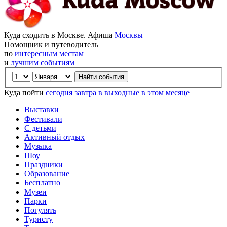
Куда сходить в Москве. Афиша
Москвы
Помощник и путеводитель
по
интересным местам
и
лучшим событиям
Куда пойти
сегодня
завтра
в выходные
в этом месяце
Выставки
Фестивали
С детьми
Активный отдых
Музыка
Шоу
Праздники
Образование
Бесплатно
Музеи
Парки
Погулять
Туристу