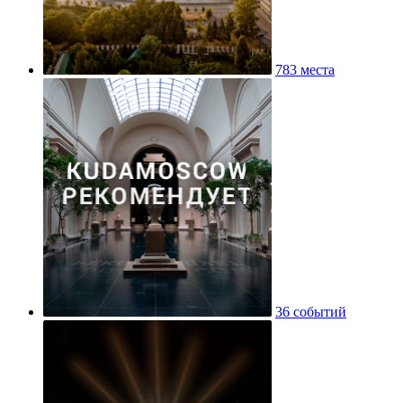
783 места
36 событий