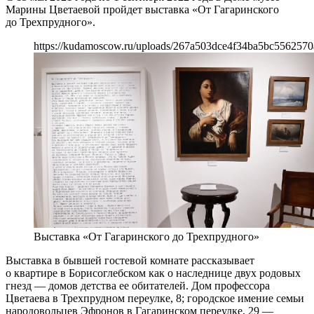
Марины Цветаевой пройдет выставка «От Гагаринского
до Трехпрудного».
https://kudamoscow.ru/uploads/267a503dce4f34ba5bc5562570
Выставка «От Гагаринского до Трехпрудного»
Выставка в бывшей гостевой комнате рассказывает
о квартире в Борисоглебском как о наследнице двух родовых
гнезд — домов детства ее обитателей. Дом профессора
Цветаева в Трехпрудном переулке, 8; городское имение семьи
народовольцев Эфронов в Гагаринском переулке, 29 —