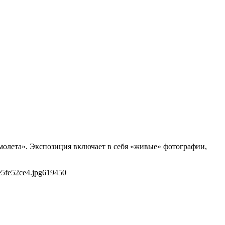
осмолета». Экспозиция включает в себя «живые» фотографии,
5fe52ce4.jpg
619
450