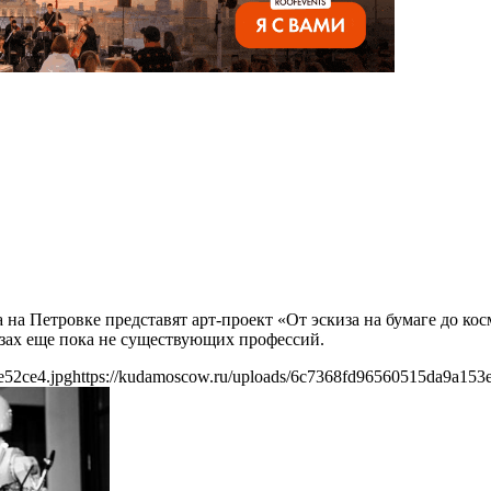
а на Петровке представят арт-проект «От эскиза на бумаге до к
ах еще пока не существующих профессий.
e52ce4.jpg
https://kudamoscow.ru/uploads/6c7368fd96560515da9a153e