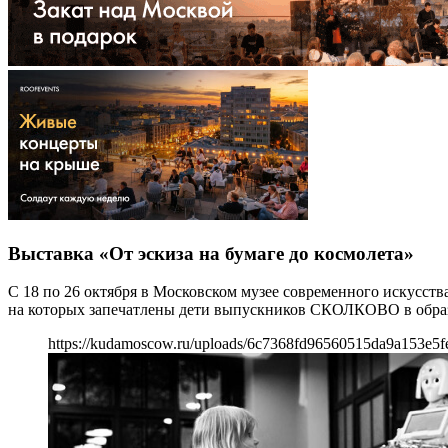
Выставка «От эскиза на бумаге до космолета»
С 18 по 26 октября в Московском музее современного искусств
на которых запечатлены дети выпускников СКОЛКОВО в образ
https://kudamoscow.ru/uploads/6c7368fd96560515da9a153e5f