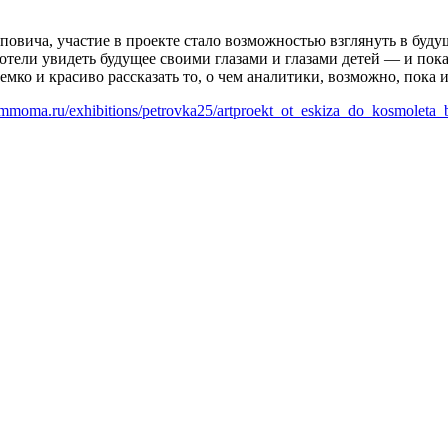
вича, участие в проекте стало возможностью взглянуть в буду
тели увидеть будущее своими глазами и глазами детей — и показ
мко и красиво рассказать то, о чем аналитики, возможно, пока 
mmoma.ru/exhibitions/petrovka25/artproekt_ot_eskiza_do_kosmoleta