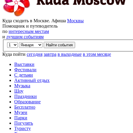
Куда сходить в Москве. Афиша
Москвы
Помощник и путеводитель
по
интересным местам
и
лучшим событиям
Куда пойти
сегодня
завтра
в выходные
в этом месяце
Выставки
Фестивали
С детьми
Активный отдых
Музыка
Шоу
Праздники
Образование
Бесплатно
Музеи
Парки
Погулять
Туристу