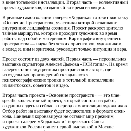
в виде тотальной инсталляции. Вторая часть — коллективный
проект художников, созданный во время изоляции.
В режиме самоизоляции галерея «Ходынка» готовит выставку
«Освоение Пространств», участники которой осваивают
внутренние ландшафты сознания. Проект раскроет зрителю
тайные маршруты, которые проходит художник во время
работы над собой и материалом. Картография внутреннего
пространства — наука без четких ориентиров, художником,
а вслед за ним и зрителем, руководит только интуиция и вера.
Проект состоит из двух частей. Первая часть — персональная
выставка скульптора Алексея Дьякова «ПСИтопия». На время
галерея станет внутренним пространством автора, где
из отдельных произведений складываются
психогеографические тропки в тотальной инсталляции
из лайтбоксов, объектов и видео.
Вторая часть проекта «Освоение пространств» — это time-
specific коллективный проект, который состоит из работ,
созданных здесь и сейчас в период самоизоляции художников.
Отбор работ на выставку будет осуществлен в формате опен-
кола. Пандемия коронавируса не оставит мир прежним,
и проект галереи «Ходынка» и Творческого Союза
художников России станет первой выставкой в Москве,