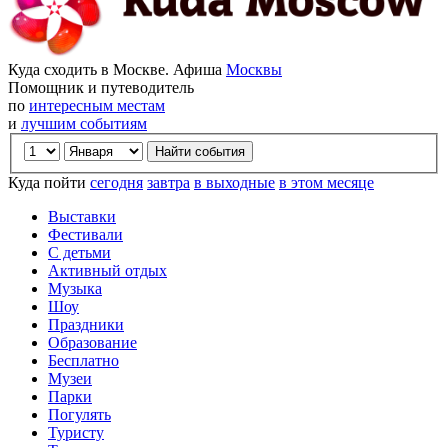
Куда сходить в Москве. Афиша
Москвы
Помощник и путеводитель
по
интересным местам
и
лучшим событиям
Куда пойти
сегодня
завтра
в выходные
в этом месяце
Выставки
Фестивали
С детьми
Активный отдых
Музыка
Шоу
Праздники
Образование
Бесплатно
Музеи
Парки
Погулять
Туристу