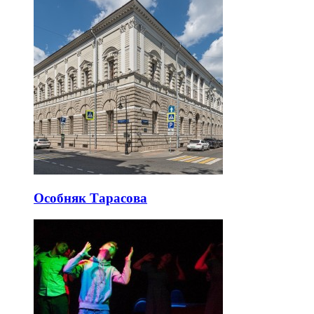
Особняк Тарасова