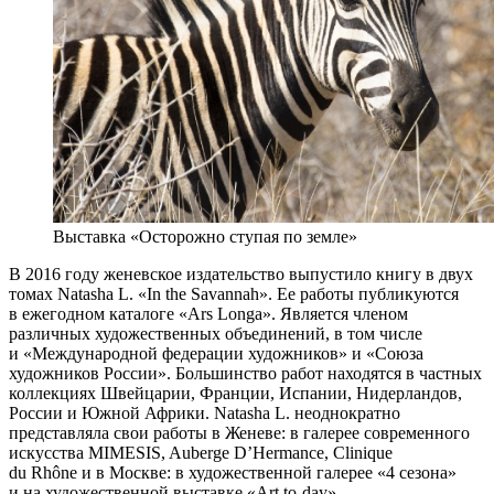
Выставка «Осторожно ступая по земле»
В 2016 году женевское издательство выпустило книгу в двух
томах Natasha L. «In the Savannah». Ее работы публикуются
в ежегодном каталоге «Ars Longa». Является членом
различных художественных объединений, в том числе
и «Международной федерации художников» и «Союза
художников России». Большинство работ находятся в частных
коллекциях Швейцарии, Франции, Испании, Нидерландов,
России и Южной Африки. Natasha L. неоднократно
представляла свои работы в Женеве: в галерее современного
искусства MIMESIS, Auberge D’Hermance, Clinique
du Rhône и в Москве: в художественной галерее «4 сезона»
и на художественной выставке «Art to-day».