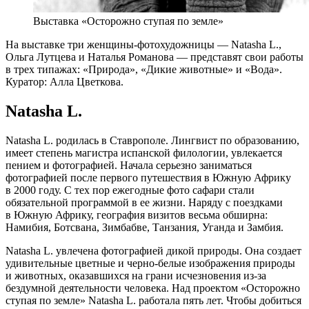
Выставка «Осторожно ступая по земле»
На выставке три женщины-фотохудожницы — Natasha L.,
Ольга Лутцева и Наталья Романова — представят свои работы
в трех типажах: «Природа», «Дикие животные» и «Вода».
Куратор: Алла Цветкова.
Natasha L.
Natasha L. родилась в Ставрополе. Лингвист по образованию,
имеет степень магистра испанской филологии, увлекается
пением и фотографией. Начала серьезно заниматься
фотографией после первого путешествия в Южную Африку
в 2000 году. С тех пор ежегодные фото сафари стали
обязательной программой в ее жизни. Наряду с поездками
в Южную Африку, география визитов весьма обширна:
Намибия, Ботсвана, Зимбабве, Танзания, Уганда и Замбия.
Natasha L. увлечена фотографией дикой природы. Она создает
удивительные цветные и черно-белые изображения природы
и животных, оказавшихся на грани исчезновения из-за
бездумной деятельности человека. Над проектом «Осторожно
ступая по земле» Natasha L. работала пять лет. Чтобы добиться