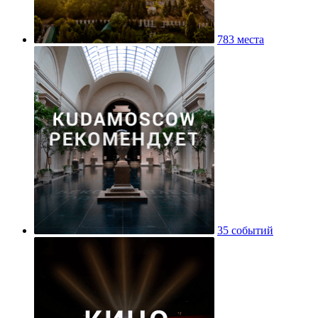
783 места
35 событий