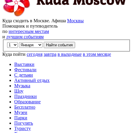
Куда сходить в Москве. Афиша
Москвы
Помощник и путеводитель
по
интересным местам
и
лучшим событиям
Куда пойти
сегодня
завтра
в выходные
в этом месяце
Выставки
Фестивали
С детьми
Активный отдых
Музыка
Шоу
Праздники
Образование
Бесплатно
Музеи
Парки
Погулять
Туристу