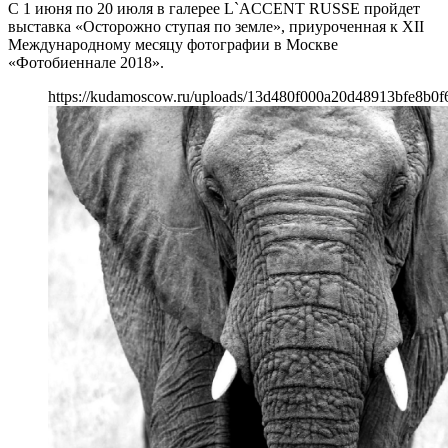
С 1 июня по 20 июля в галерее L`ACCENT RUSSE пройдет
выставка «Осторожно ступая по земле», приуроченная к ХII
Международному месяцу фотографии в Москве
«Фотобиеннале 2018».
https://kudamoscow.ru/uploads/13d480f000a20d48913bfe8b0f6