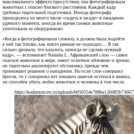
максимального эффекта присутствия, она фотографировала
животных с опасно близкого расстояния. Каждый кадр
требовал тщательной подготовки. Иногда фотографу
приходилось по много часов «сидеть в засаде» в ожидании
удачного момента, иногда во время съемки животные
уничтожали ее оборудование.
«Когда я фотографировала слониху, я должна была подойти
к ней так близко, как никто раньше не подходил… Я так
сильно дрожала, что казалось, никогда не сделаю нужный
кадр», — вспоминает Natasha L. Африканский слон — самое
опасное животное в мире, имеет отличное обоняние и зрение,
он тщательно анализируют обстановку, прежде чем
принимают решение о нападении. Но если слон совершил
бросок, то у соперника нет никаких шансов остаться в живых,
он способен убить любое животное и человека в том числе.
https://kudamoscow.ru/uploads/b050554e788ba120d85b73667