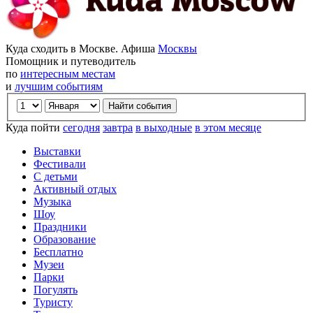
Куда сходить в Москве. Афиша
Москвы
Помощник и путеводитель
по
интересным местам
и
лучшим событиям
Куда пойти
сегодня
завтра
в выходные
в этом месяце
Выставки
Фестивали
С детьми
Активный отдых
Музыка
Шоу
Праздники
Образование
Бесплатно
Музеи
Парки
Погулять
Туристу