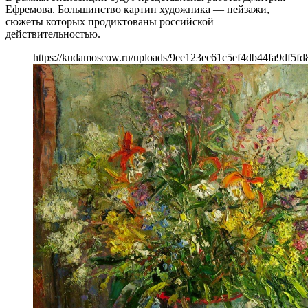
Ефремова. Большинство картин художника — пейзажи,
сюжеты которых продиктованы российской
действительностью.
https://kudamoscow.ru/uploads/9ee123ec61c5ef4db44fa9df5fd