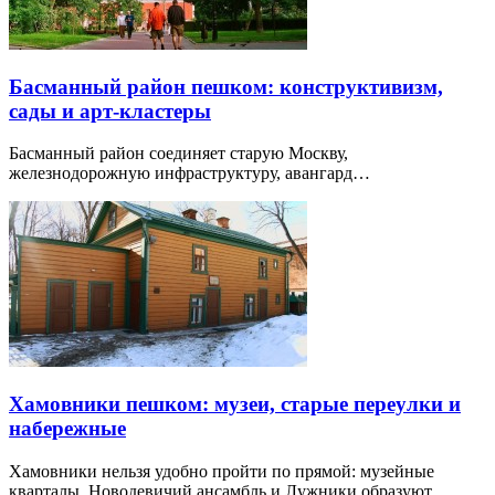
Басманный район пешком: конструктивизм,
сады и арт-кластеры
Басманный район соединяет старую Москву,
железнодорожную инфраструктуру, авангард…
Хамовники пешком: музеи, старые переулки и
набережные
Хамовники нельзя удобно пройти по прямой: музейные
кварталы, Новодевичий ансамбль и Лужники образуют