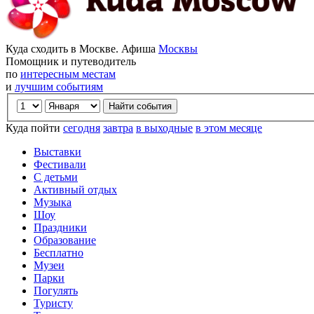
Куда сходить в Москве. Афиша
Москвы
Помощник и путеводитель
по
интересным местам
и
лучшим событиям
Куда пойти
сегодня
завтра
в выходные
в этом месяце
Выставки
Фестивали
С детьми
Активный отдых
Музыка
Шоу
Праздники
Образование
Бесплатно
Музеи
Парки
Погулять
Туристу