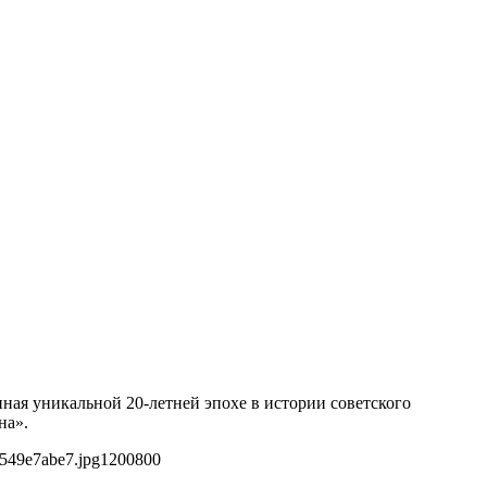
ная уникальной 20-летней эпохе в истории советского
на».
549e7abe7.jpg
1200
800