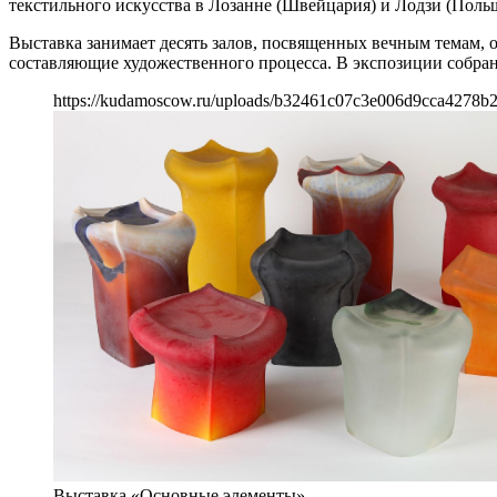
текстильного искусства в Лозанне (Швейцария) и Лодзи (Польш
Выставка занимает десять залов, посвященных вечным темам, 
составляющие художественного процесса. В экспозиции собран
https://kudamoscow.ru/uploads/b32461c07c3e006d9cca4278b2f
Выставка «Основные элементы»