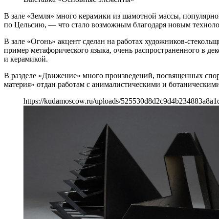
В зале «Земля» много керамики из шамотной массы, популярно
по Цельсию, — что стало возможным благодаря новым технолог
В зале «Огонь» акцент сделан на работах художников-стекол
пример метафорического языка, очень распространенного в де
и керамикой.
В разделе «Движение» много произведений, посвященных спо
материя» отдан работам с анималистическими и ботаническими
https://kudamoscow.ru/uploads/525530d8d2c9d4b234883a8a1