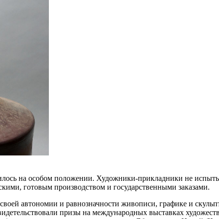
дилось на особом положении. Художники-прикладники не испыты
рскими, готовым производством и государственными заказами.
о своей автономии и равнозначности живописи, графике и скуль
видетельствовали призы на международных выставках художеств