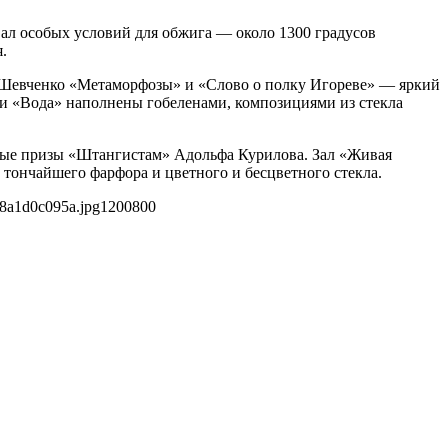
ал особых условий для обжига — около 1300 градусов
.
а Шевченко «Метаморфозы» и «Слово о полку Игореве» — яркий
 и «Вода» наполнены гобеленами, композициями из стекла
ные призы «Штангистам» Адольфа Курилова. Зал «Живая
 тончайшего фарфора и цветного и бесцветного стекла.
8a1d0c095a.jpg
1200
800