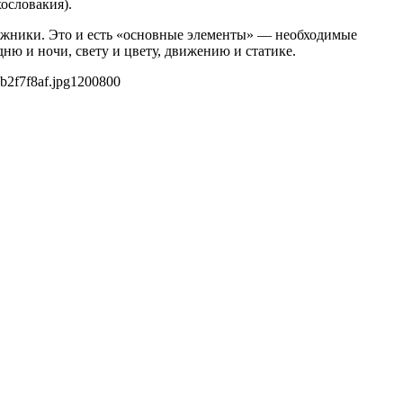
ословакия).
дожники. Это и есть «основные элементы» — необходимые
ю и ночи, свету и цвету, движению и статике.
b2f7f8af.jpg
1200
800