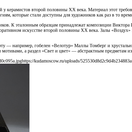
й у керамистов второй половины XX века. Материал этот требов
иям, которые стали доступны для художников как раз в то время
ьщиков. К эталонным образцам принадлежат композиции Виктор
коративном искусстве второй половины XX века. Залы «Воздух»
рту — например, гобелен «Велотур» Маллы Томберг и хрусталь
 мотивами, а раздел «Свет и цвет» — абстрактным предметам из
d0c095a.jpg
https://kudamoscow.ru/uploads/525530d8d2c9d4b234883a