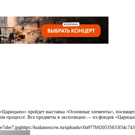
е «Царицыно» пройдет выставка «Основные элементы», посвящен
нном процессе. Все предметы в экспозиции — из фондов «Царицы
e7abe7.jpg
https://kudamoscow.ru/uploads/c0a977b920535633f34c743