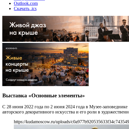
Outlook.com
Скачать .ics
Выставка «Основные элементы»
С 28 июня 2022 года по 2 июня 2024 года в Музее-заповедник
авторского декоративного искусства и его роли в художестве
https://kudamoscow.ru/uploads/c0a977b920535633f34c743549