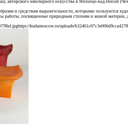
а), авторского ювелирного искусства в Яблонце-над-Нисой (Чех
образам и средствам выразительности, которыми пользуются ху
ы работы, посвященные природным стихиям и живой материи, дн
7f8af.jpg
https://kudamoscow.ru/uploads/b32461c07c3e006d9cca4278