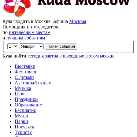
Куда сходить в Москве. Афиша
Москвы
Помощник и путеводитель
по
интересным местам
и
лучшим событиям
Куда пойти
сегодня
завтра
в выходные
в этом месяце
Выставки
Фестивали
С детьми
Активный отдых
Музыка
Шоу
Праздники
Образование
Бесплатно
Музеи
Парки
Погулять
Туристу