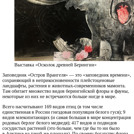
Выставка «Осколок древней Берингии»
Заповедник «Остров Врангеля» — это «заповедник времени»,
сохраняющий в неприкосновенности плейстоценовые
ландшафты, растения и животных-современников мамонта.
Там обитает множество видов берингийской флоры и фауны,
некоторые из них не встречаются больше нигде в мире.
Всего насчитывают 169 видов птиц (в том числе
единственная в России гнездовая популяция белого гуся); 9
видов млекопитающих (и самая большая в мире концентрация
родовых берлог белого медведя); 417 видов и подвидов
сосудистых растений (это больше, чем где бы то ни было
в Арктике на такой же площади). По своему богатству флора