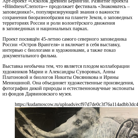
Арт-проект «Осколок древней Берингии. Развитие проекта
«Blindness/Слепота»» продолжает фестиваль «Знакомьтесь –
заповедники!», популяризирующий знания о важности
сохранения биоразнообразия на планете Земля, о заповедных
территориях России и роли волонтёрского движения
в заповедниках и национальных парках.
Проект посвящён 45-летию самого северного заповедника
России «Остров Врангеля» и включает в себя выставку,
интервью с биологами и художниками, а также показ
документального фильма.
Выставка необычна тем, что является плодом коллаборации
художников Марии и Александры Суворовых, Анны
Платоновой и биологов Никиты Овсяникова и Ирины
Менюшиной. Она объединяет художественные произведения,
фотографии дикой природы и естественнонаучные экспонаты
из фондов Дарвиновского музея.
https://kudamoscow.ru/uploads/ecf97d7de0c3f76a114adbb3dc4