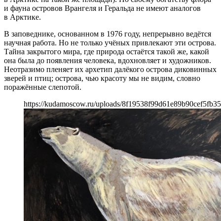
и фауна островов Врангеля и Геральда не имеют аналогов
в Арктике.
В заповеднике, основанном в 1976 году, непрерывно ведётся
научная работа. Но не только учёных привлекают эти острова.
Тайна закрытого мира, где природа остаётся такой же, какой
она была до появления человека, вдохновляет и художников.
Неотразимо пленяет их архетип далёкого острова диковинных
зверей и птиц; острова, чью красоту мы не видим, словно
поражённые слепотой.
https://kudamoscow.ru/uploads/8f19538f99d61e89b90cef5fb35