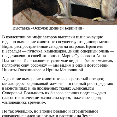
Выставка «Осколок древней Берингии»
В коллективном мифе авторов выставки ныне живущие
и давно вымершие животные сосуществуют единовременно.
Виды, распространённые сегодня на островах Врангеля
и Геральда — пуночка, камнешарка, дикий северный олень —
представляют в своей живописи Мария Суворова и Анна
Платонова. Исчезающие и уязвимые виды — белого медведя,
полярную сову, росомаху — мы видим в серии фотографий
Никиты Овсянникова и Ирины Менюшиной.
А древние вымершие животные — шерстистый носорог,
мегалоцерос, карликовый мамонт — в полный рост предстают
в монотипиях и на прозрачных тканях Александры
Суворовой. Реальность их былого величия подтверждают
палеонтологические экспонаты музея, тоже своего рода
«заповедника времени».
Не так очевидно, но вполне реально и стремительное
сокращение видов животных и растений на Земле,