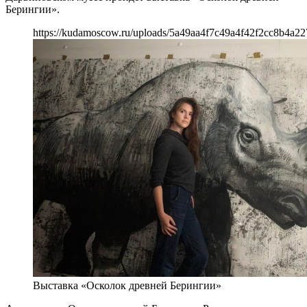
Берингии».
https://kudamoscow.ru/uploads/5a49aa4f7c49a4f42f2cc8b4a22
Выставка «Осколок древней Берингии»