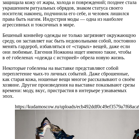
защищала кожу от жары, холода и повреждений; позднее стала
украшением ритуальных обрядов, знаком статуса своего
носителя; наконец, подчинила его себе, и человек лишился
права быть нагим. Индустрия моды — одна из наиболее
агрессивных и токсичных в мире.
Бешеный конвейер одежды не только загрязняет окружающую
среду, он заставляет нас быть недовольными собой, постоянно
менять гардероб, избавляться от «старых» вещей, даже если
они любимые. Евгения Ножкина ищет именно такие, чтобы
в её гобеленах «одежда с историей» обрела новую жизнь.
Некоторые гобелены на выставке представляют собой
переплетение чьих-то личных событий. Даже сброшенные,
как старая кожа, ношеные вещи многое рассказывают о своём
хозяине. Другие произведения на выставке показывают срезы
времени: моду, вкус, пристрастия в интерьере узнаваемых
эпох.
https://kudamoscow.ru/uploads/ecb492ddf0c49ef3579a7f68aca