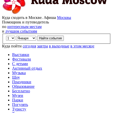
Куда сходить в Москве. Афиша
Москвы
Помощник и путеводитель
по
интересным местам
и
лучшим событиям
Куда пойти
сегодня
завтра
в выходные
в этом месяце
Выставки
Фестивали
С детьми
Активный отдых
Музыка
Шоу
Праздники
Образование
Бесплатно
Музеи
Парки
Погулять
Туристу