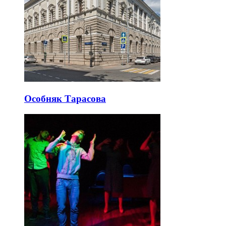
Особняк Тарасова