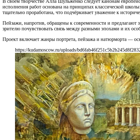
В своём творчестве Алла Шульженко следует канонам европейс
исполнения работ основана на принципах классической школы
тщательно проработана, что подчёркивает уважение к историч
Пейзажи, напротив, обращены к современности и предлагают з
зрителю почувствовать связь между разными эпохами и их осо
Проект включает жанры портрета, пейзажа и натюрморта — ос
https://kudamoscow.ru/uploads/bd6fab46f251c5b2b245d8f28