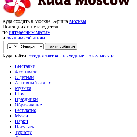
Куда сходить в Москве. Афиша
Москвы
Помощник и путеводитель
по
интересным местам
и
лучшим событиям
Куда пойти
сегодня
завтра
в выходные
в этом месяце
Выставки
Фестивали
С детьми
Активный отдых
Музыка
Шоу
Праздники
Образование
Бесплатно
Музеи
Парки
Погулять
Туристу