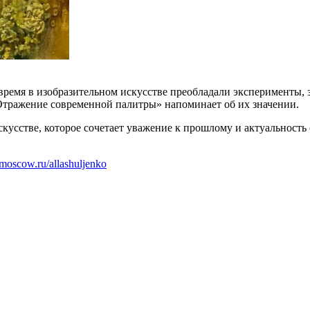
ремя в изобразительном искусстве преобладали эксперименты,
 Отражение современной палитры» напоминает об их значении.
скусстве, которое сочетает уважение к прошлому и актуальность
zmoscow.ru/allashuljenko