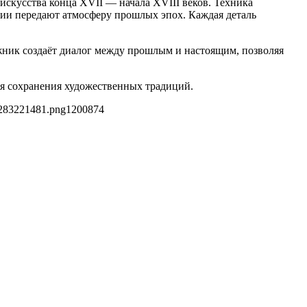
искусства конца XVII — начала XVIII веков. Техника
ции передают атмосферу прошлых эпох. Каждая деталь
жник создаёт диалог между прошлым и настоящим, позволяя
я сохранения художественных традиций.
f283221481.png
1200
874