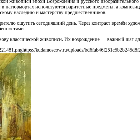
кой живописи эпохи Возрождения и русского изобразительного 
: в натюрмортах используются раритетные предметы, а компози
ескому наследию и мастерству предшественников.
рителю ощутить сегодняшний день. Через контраст времён худо
бенностями.
нову классической живописи. Их возрождение — важный шаг дл
3221481.png
https://kudamoscow.ru/uploads/bd6fab46f251c5b2b245d8