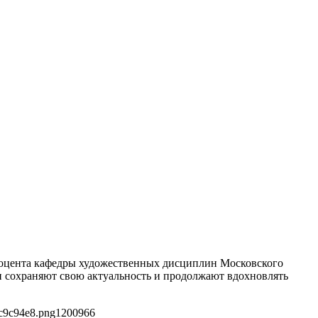
и доцента кафедры художественных дисциплин Московского
 сохраняют свою актуальность и продолжают вдохновлять
3c9c94e8.png
1200
966