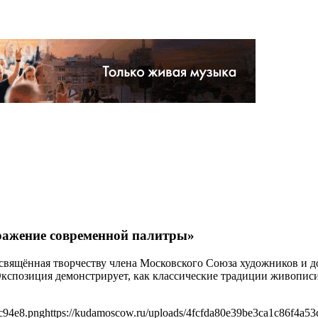
ражение современной палитры»
 посвящённая творчеству члена Московского Союза художников 
спозиция демонстрирует, как классические традиции живописи
c94e8.png
https://kudamoscow.ru/uploads/4fcfda80e39be3ca1c86f4a5