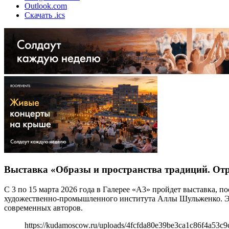
Outlook.com
Скачать .ics
Выставка «Образы и пространства традиций. От
С 3 по 15 марта 2026 года в Галерее «А3» пройдет выставка,
художественно-промышленного института Аллы Шульженко. Эк
современных авторов.
https://kudamoscow.ru/uploads/4fcfda80e39be3ca1c86f4a53c9