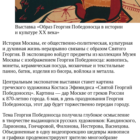
Выставка «Образ Георгия Победоносца в истории
и культуре ХХ века»
История Москвы, ее общественно-политическая, культурная
и духовная жизнь неразрывно связаны с образом Святого
Георгия. В экспозицию войдут предметы из коллекции Музея
Москвы с изображением Георгия Победоносца: живопись,
монеты, керамическая посуда, мозаичные и текстильные
панно, батик, изделия из бисера, войлока и металла.
Центральным экспонатом выставки станет картина
греческого художника Костаса Эфимидиса «Святой Георгий
Победоносец». Картина — дар Москве от греков России
к 870-летию города. 6 мая, в день празднования Георгия
Победоносца, этот дар будет торжественно передан городу.
Тема Георгия Победоносца получила глубокое осмысление
в творчестве выдающихся русских художников: Кандинского,
Ларионова, Гончаровой, Филонова, Нестерова, Васнецова.
Объединенные в одну видеопроекцию шедевры живописи
и графики продемонстрируют зрителю многообразие