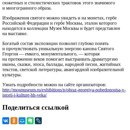
сюжетных и стилистических трактовок этого значимого
и многогранного образа.
Изображения святого можно увидеть и на монетах, гербе
Российской Федерации и гербе Москвы, эталон которого
находится в коллекции Музея Москвы и будет представлен
на выставке.
Богатый состав экспозиции позволит глубоко понять
и прочувствовать уникальную энергию канона Святого
Георгия — емкого, монументального, — которая
на протяжении веков помогает выстраивать драматургию
иконы, сказки, эпоса, баллады, народной песни, житийных
текстов, светской литературы, авангардной изобразительной
культуры.
Узнать подробности можно на сайте организаторов:
http://mosmuseum.ru/exhibitions/p/obraz-georgiya-pobedonostsa-v-
istorii-i-kulture-hh-veka/
Поделиться ссылкой