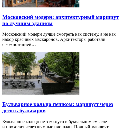
Московский модерн: архитектурный маршрут
по лучшим зданиям
Московский модерн лучше смотреть как систему, а не как
набор красивых маскаронов. Архитекторы работали
с композицией…
Бульварное кольцо пешком: маршрут через
десять бульваров
Бульварное кольцо не замкнуто в буквальном смысле
и проходит через шумные площади. Полный маршрут