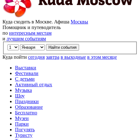
Куда сходить в Москве. Афиша
Москвы
Помощник и путеводитель
по
интересным местам
и
лучшим событиям
Куда пойти
сегодня
завтра
в выходные
в этом месяце
Выставки
Фестивали
С детьми
Активный отдых
Музыка
Шоу
Праздники
Образование
Бесплатно
Музеи
Парки
Погулять
Туристу