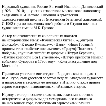
Народный художник России Евгений Иванович Данилевский
(1928 — 2010) — ученик известного московского живописца
академика П.И. Котова. Окончил Харьковский
художественный институт (мастерская батальной живописи).
С 1962 года до последних дней работал в Студии военных
художников имени М.Б. Грекова.
Автор многочисленных живописных полотен
на исторические темы: «Куликовская битва», «Дмитрий
Донской», «К полю Куликову», «Царь», «Иван Грозный
принимает английское посольство», «Триумф Полтавской
победы», крупномасштабных диорам: «Штурм Берлина»,
«Взятие крепости Оса Пугачевым», «Штурм крепости Измаил
войсками Суворова в 1790 году», «Контрнаступление под
Москвой».
Принимал участие в воссоздании Бородинской панорамы
Ф.А. Рубо, был удостоен золотой медали Академии художеств
и направлен в творческую поездку в Италию, откуда привез
серию мастерски выполненных пейзажных этюдов.
Наряду с историческими полотнами, эскизами к военно-
историческим диорамам для мемориального комплекса
на Поклонной горе, пейзажными зарисовками разных