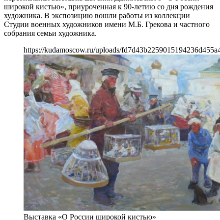
широкой кистью», приуроченная к 90-летию со дня рождения
художника. В экспозицию вошли работы из коллекции
Студии военных художников имени М.Б. Грекова и частного
собрания семьи художника.
https://kudamoscow.ru/uploads/fd7d43b2259015194236d455a4
Выставка «О России широкой кистью»