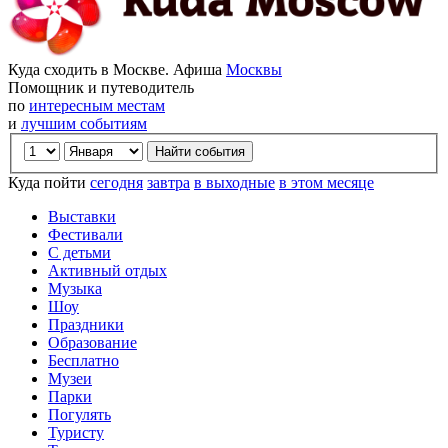
Куда сходить в Москве. Афиша
Москвы
Помощник и путеводитель
по
интересным местам
и
лучшим событиям
Куда пойти
сегодня
завтра
в выходные
в этом месяце
Выставки
Фестивали
С детьми
Активный отдых
Музыка
Шоу
Праздники
Образование
Бесплатно
Музеи
Парки
Погулять
Туристу