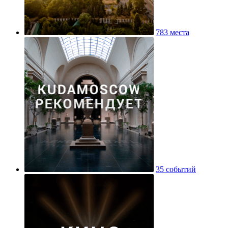
783 места
35 событий