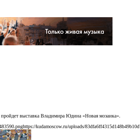
» пройдет выставка Владимира Юдина «Новая мозаика».
5483590.png
https://kudamoscow.ru/uploads/83dfa6ff4315d148b49b10