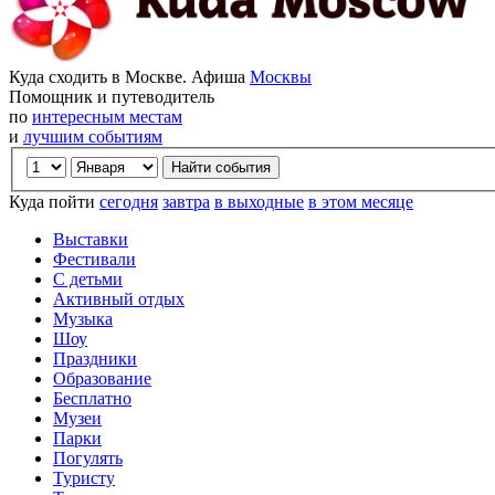
Куда сходить в Москве. Афиша
Москвы
Помощник и путеводитель
по
интересным местам
и
лучшим событиям
Куда пойти
сегодня
завтра
в выходные
в этом месяце
Выставки
Фестивали
С детьми
Активный отдых
Музыка
Шоу
Праздники
Образование
Бесплатно
Музеи
Парки
Погулять
Туристу