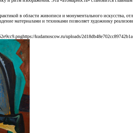
ку и ритм изображения. Эта «атомарность» становится главны
актикой в области живописи и монументального искусства, от
ладение материалами и техниками позволяет художнику реализ
52e9cc9.png
https://kudamoscow.ru/uploads/2d18db48e702cc89742b1