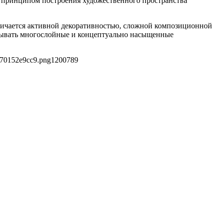
м принципом построения художественного пространства
личается активной декоративностью, сложной композиционной
овывать многослойные и концептуально насыщенные
a70152e9cc9.png
1200
789