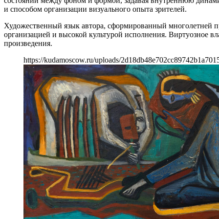
состоянии между фоном и формой, задавая внутреннюю динами
и способом организации визуального опыта зрителей.
Художественный язык автора, сформированный многолетней пр
организацией и высокой культурой исполнения. Виртуозное в
произведения.
https://kudamoscow.ru/uploads/2d18db48e702cc89742b1a701