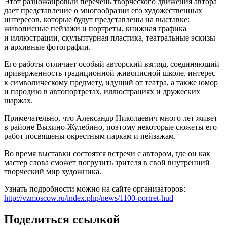
Этот разножанровый перечень творческого движения автора
дает представление о многообразии его художественных
интересов, которые будут представлены на выставке:
живописные пейзажи и портреты, книжная графика
и иллюстрации, скульптурная пластика, театральные эскизы
и архивные фотографии.
Его работы отличает особый авторский взгляд, соединяющий
приверженность традиционной живописной школе, интерес
к символическому предмету, идущий от театра, а также юмор
и пародию в автопортретах, иллюстрациях и дружеских
шаржах.
Примечательно, что Александр Николаевич много лет живет
в районе Выхино-Жулебино, поэтому некоторые сюжеты его
работ посвящены окрестным паркам и пейзажам.
Во время выставки состоятся встречи с автором, где он как
мастер слова сможет погрузить зрителя в свой внутренний
творческий мир художника.
Узнать подробности можно на сайте организаторов:
http://vzmoscow.ru/index.php/news/1100-portret-hud
Поделиться ссылкой