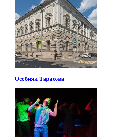
Особняк Тарасова