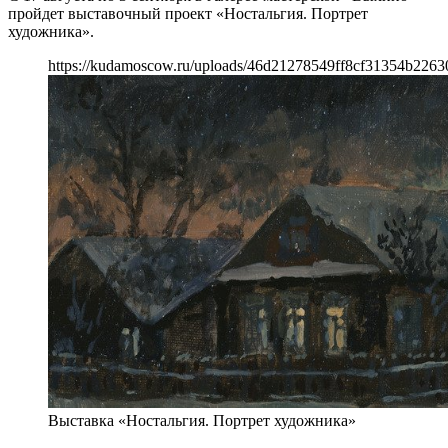
пройдет выставочный проект «Ностальгия. Портрет
художника».
https://kudamoscow.ru/uploads/46d21278549ff8cf31354b2263
Выставка «Ностальгия. Портрет художника»