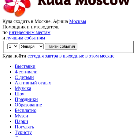
Куда сходить в Москве. Афиша
Москвы
Помощник и путеводитель
по
интересным местам
и
лучшим событиям
Куда пойти
сегодня
завтра
в выходные
в этом месяце
Выставки
Фестивали
С детьми
Активный отдых
Музыка
Шоу
Праздники
Образование
Бесплатно
Музеи
Парки
Погулять
Туристу