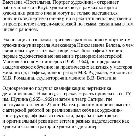
Выставка «Ностальгия. Портрет художника» открывает
работу проекта «Клуб художников», в рамках которого
художники разного плана могут не только выставиться,
получить экспертную оценку, но и работать непосредственно
в пространстве галереи-мастерской по темам, связанным в том
числе с районом.
Экспозиция познакомит зрителя с разноплановым портретом
художника-универсала Александра Николаевича Белова, о чем
свидетельствует его яркая творческая биография. Освоив
первые художественные навыки в гравюрной мастерской
Московского дома пионеров (1959–1964), он продолжил
академическое обучение на практических занятиях у мастеров:
живописца, графика, иллюстратора М.З. Рудакова, живописца
М.В. Ромадина, скульптора-анималиста В.В. Ватагина.
Одновременно получил квалификацию чертежника-
деталировщика. Наконец, актерская страсть привела его в ТУ
им. Щукина (1965–1969) и затем в театр Сатиры, где
он служил в течение 27 лет. На театральном поприще вместе
с актерской работой он реализовывал себя как художник-
конструктор, оформляя спектакли, разрабатывая трюки
и оригинальный реквизит; затем в разных издательствах как
художник-иллюстратор и художник-дизайнер.