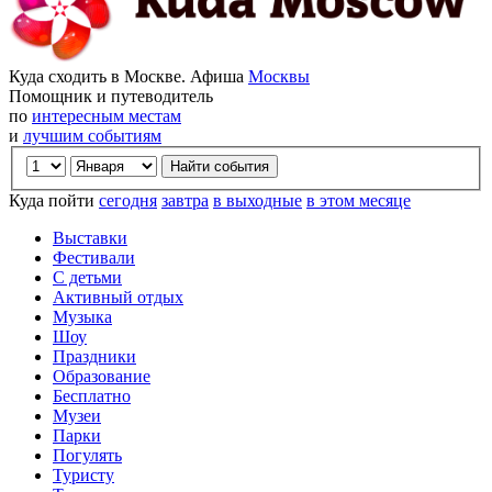
Куда сходить в Москве. Афиша
Москвы
Помощник и путеводитель
по
интересным местам
и
лучшим событиям
Куда пойти
сегодня
завтра
в выходные
в этом месяце
Выставки
Фестивали
С детьми
Активный отдых
Музыка
Шоу
Праздники
Образование
Бесплатно
Музеи
Парки
Погулять
Туристу