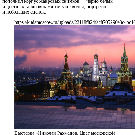
пополнил корпус жанровых снимков — черно-белых
и цветных зарисовок жизни москвичей, портретов
и небольших сценок.
https://kudamoscow.ru/uploads/22118f824fac8705290e3c4bc1
Выставка «Николай Рахманов. Цвет московской