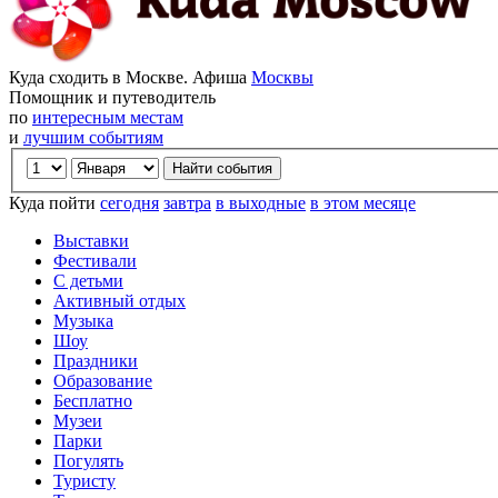
Куда сходить в Москве. Афиша
Москвы
Помощник и путеводитель
по
интересным местам
и
лучшим событиям
Куда пойти
сегодня
завтра
в выходные
в этом месяце
Выставки
Фестивали
С детьми
Активный отдых
Музыка
Шоу
Праздники
Образование
Бесплатно
Музеи
Парки
Погулять
Туристу