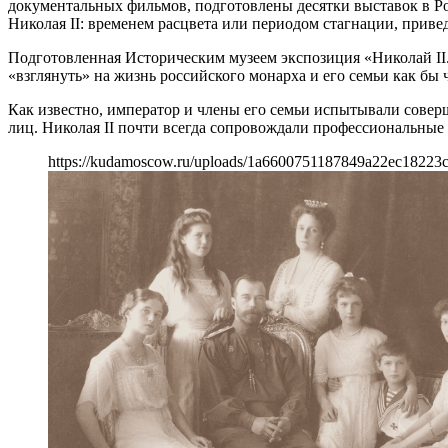
документальных фильмов, подготовлены десятки выставок в Ро
Николая II: временем расцвета или периодом стагнации, прив
Подготовленная Историческим музеем экспозиция «Николай II.
«взглянуть» на жизнь российского монарха и его семьи как бы 
Как известно, император и члены его семьи испытывали совер
лиц. Николая II почти всегда сопровождали профессиональные 
https://kudamoscow.ru/uploads/1a6600751187849a22ec18223