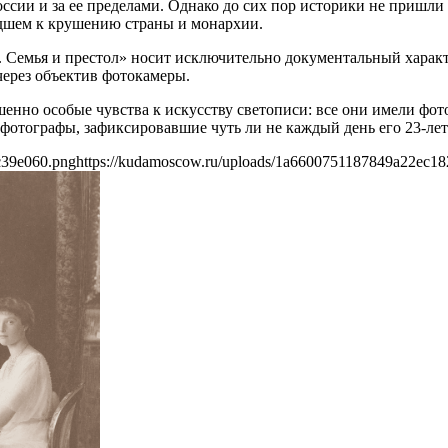
ссии и за ее пределами. Однако до сих пор историки не пришли
едшем к крушению страны и монархии.
 Семья и престол» носит исключительно документальный характ
через объектив фотокамеры.
шенно особые чувства к искусству светописи: все они имели фо
фотографы, зафиксировавшие чуть ли не каждый день его 23‐лет
c39e060.png
https://kudamoscow.ru/uploads/1a6600751187849a22ec1