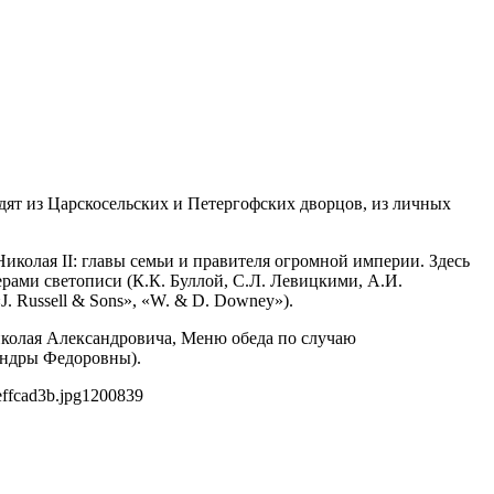
дят из Царскосельских и Петергофских дворцов, из личных
колая II: главы семьи и правителя огромной империи. Здесь
рами светописи (К.К. Буллой, С.Л. Левицкими, А.И.
. Russell & Sons», «W. & D. Downey»).
иколая Александровича, Меню обеда по случаю
андры Федоровны).
ffcad3b.jpg
1200
839