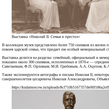
Выставка «Николай II. Семья и престол»
В коллекции музея представлено более 750 снимков из жизни 
покоев царской семьи, что придает им особый мемориальный ст
Выставка делится на разделы: семейный, официальный и мемор
показано около 300 снимков, исполненных в 1870‐е — середин
Савельевым, Ф.П. Орловым, М.И. Грибовым, А.А. Оцупом, К.А. 
Также экспонируются автографы и письма Николая II, некото
совершеннолетия цесаревича Николая Александровича, Объявл
https://kudamoscow.ru/uploads/8cf710b5167357de00f186a2eff