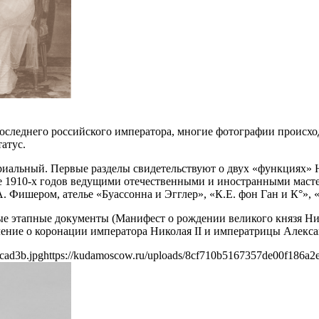
последнего российского императора, многие фотографии происхо
атус.
иальный. Первые разделы свидетельствуют о двух «функциях» Ни
е 1910‐х годов ведущими отечественными и иностранными масте
Фишером, ателье «Буассонна и Эгглер», «К.Е. фон Ган и К°», «J
рые этапные документы (Манифест о рождении великого князя Н
ение о коронации императора Николая II и императрицы Алекс
cad3b.jpg
https://kudamoscow.ru/uploads/8cf710b5167357de00f186a2e