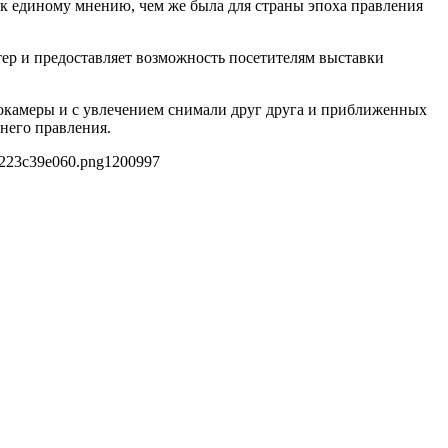
 к единому мнению, чем же была для страны эпоха правления
ер и предоставляет возможность посетителям выставки
токамеры и с увлечением снимали друг друга и приближенных
него правления.
8223c39e060.png
1200
997