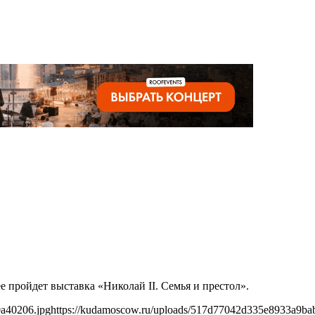
е пройдет выставка «Николай II. Семья и престол».
0a40206.jpg
https://kudamoscow.ru/uploads/517d77042d335e8933a9ba