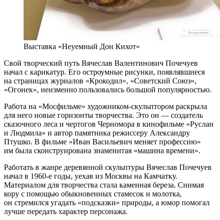
Выставка «Неуемный Дон Кихот»
Свой творческий путь Вячеслав Валентинович Почечуев
начал с карикатур. Его остроумные рисунки, появлявшиеся
на страницах журналов «Крокодил», «Советский Союз»,
«Огонек», неизменно пользовались большой популярностью.
Работа на «Мосфильме» художником-скульптором раскрыла
для него новые горизонты творчества. Это он — создатель
сказочного леса и чертогов Черномора в кинофильме «Руслан
и Людмила» и автор памятника режиссеру Александру
Птушко. В фильме «Иван Васильевич меняет профессию»
им была сконструирована знаменитая «машина времени».
Работать в жанре деревянной скульптуры Вячеслав Почечуев
начал в 1960-е годы, уехав из Москвы на Камчатку.
Материалом для творчества стала каменная береза. Снимая
кору с помощью обыкновенных стамесок и молотка,
он стремился угадать «подсказки» природы, а юмор помогал
лучше передать характер персонажа.