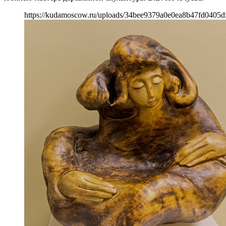
https://kudamoscow.ru/uploads/34bee9379a0e0ea8b47fd0405df