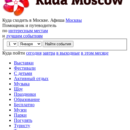
Куда сходить в Москве. Афиша
Москвы
Помощник и путеводитель
по
интересным местам
и
лучшим событиям
Куда пойти
сегодня
завтра
в выходные
в этом месяце
Выставки
Фестивали
С детьми
Активный отдых
Музыка
Шоу
Праздники
Образование
Бесплатно
Музеи
Парки
Погулять
Туристу