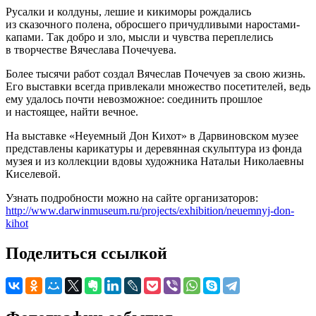
Русалки и колдуны, лешие и кикиморы рождались
из сказочного полена, обросшего причудливыми наростами-
капами. Так добро и зло, мысли и чувства переплелись
в творчестве Вячеслава Почечуева.
Более тысячи работ создал Вячеслав Почечуев за свою жизнь.
Его выставки всегда привлекали множество посетителей, ведь
ему удалось почти невозможное: соединить прошлое
и настоящее, найти вечное.
На выставке «Неуемный Дон Кихот» в Дарвиновском музее
представлены карикатуры и деревянная скульптура из фонда
музея и из коллекции вдовы художника Натальи Николаевны
Киселевой.
Узнать подробности можно на сайте организаторов:
http://www.darwinmuseum.ru/projects/exhibition/neuemnyj-don-
kihot
Поделиться ссылкой