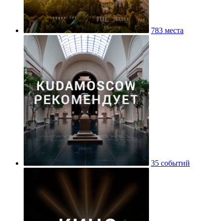
783 места
35 событий