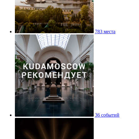
783 места
36 событий