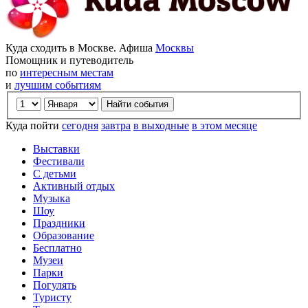
Куда сходить в Москве. Афиша
Москвы
Помощник и путеводитель
по
интересным местам
и
лучшим событиям
Куда пойти
сегодня
завтра
в выходные
в этом месяце
Выставки
Фестивали
С детьми
Активный отдых
Музыка
Шоу
Праздники
Образование
Бесплатно
Музеи
Парки
Погулять
Туристу