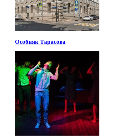
Особняк Тарасова