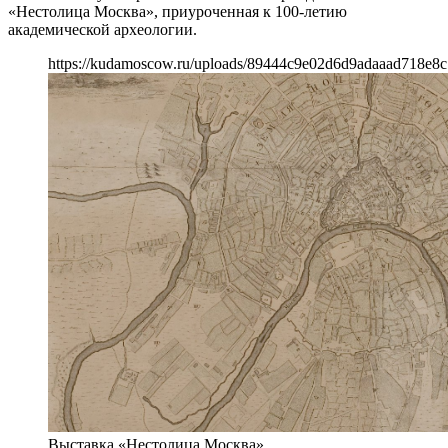
«Нестолица Москва», приуроченная к 100-летию
академической археологии.
https://kudamoscow.ru/uploads/89444c9e02d6d9adaaad718e8c
Выставка «Нестолица Москва»