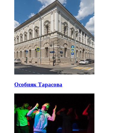
Особняк Тарасова