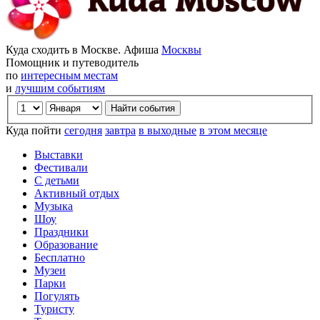
Куда сходить в Москве. Афиша
Москвы
Помощник и путеводитель
по
интересным местам
и
лучшим событиям
Куда пойти
сегодня
завтра
в выходные
в этом месяце
Выставки
Фестивали
С детьми
Активный отдых
Музыка
Шоу
Праздники
Образование
Бесплатно
Музеи
Парки
Погулять
Туристу