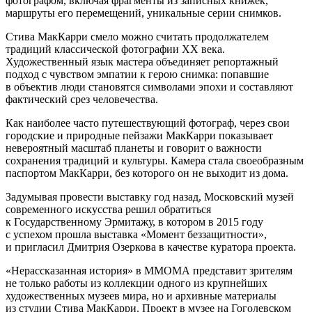
фотографом, включая фрагменты из записных книжек,
маршруты его перемещений, уникальные серии снимков.
Стива МакКарри смело можно считать продолжателем
традиций классической фотографии ХХ века.
Художественный язык мастера объединяет репортажный
подход с чувством эмпатии к герою снимка: попавшие
в объектив люди становятся символами эпохи и составляют
фактический срез человечества.
Как наиболее часто путешествующий фотограф, через свои
городские и природные пейзажи МакКарри показывает
невероятный масштаб планеты и говорит о важности
сохранения традиций и культуры. Камера стала своеобразным
паспортом МакКарри, без которого он не выходит из дома.
Задумывая провести выставку год назад, Московский музей
современного искусства решил обратиться
к Государственному Эрмитажу, в котором в 2015 году
с успехом прошла выставка «Момент беззащитности»,
и пригласил Дмитрия Озеркова в качестве куратора проекта.
«Нерассказанная история» в ММОМА представит зрителям
не только работы из коллекции одного из крупнейших
художественных музеев мира, но и архивные материалы
из студии Стива МакКарри. Проект в музее на Гоголевском