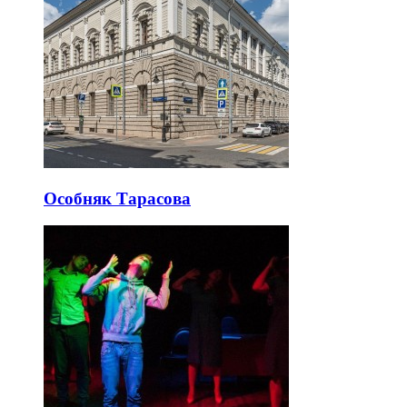
Особняк Тарасова