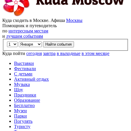
Куда сходить в Москве. Афиша
Москвы
Помощник и путеводитель
по
интересным местам
и
лучшим событиям
Куда пойти
сегодня
завтра
в выходные
в этом месяце
Выставки
Фестивали
С детьми
Активный отдых
Музыка
Шоу
Праздники
Образование
Бесплатно
Музеи
Парки
Погулять
Туристу