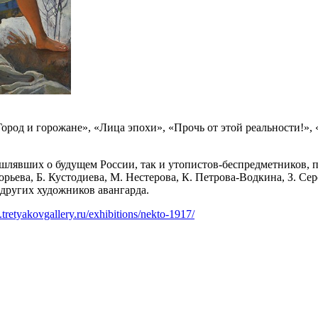
ород и горожане», «Лица эпохи», «Прочь от этой реальности!»,
лявших о будущем России, так и утопистов-беспредметников, 
ьева, Б. Кустодиева, М. Нестерова, К. Петрова-Водкина, З. Сер
 других художников авангарда.
tretyakovgallery.ru/exhibitions/nekto-1917/