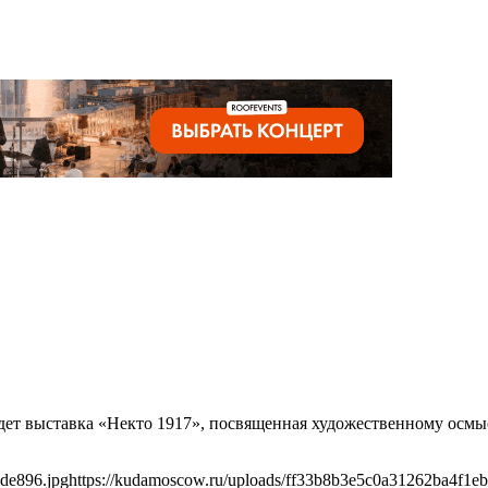
ойдет выставка «Некто 1917», посвященная художественному ос
de896.jpg
https://kudamoscow.ru/uploads/ff33b8b3e5c0a31262ba4f1e