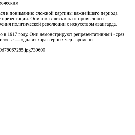
роческим.
иться к пониманию сложной картины важнейшего периода
е презентации. Они отказались как от привычного
ения политической революции с искусством авангарда.
о в 1917 году. Они демонстрируют репрезентативный «срез»
олосье — одна из характерных черт времени.
09d78067285.jpg
739
600