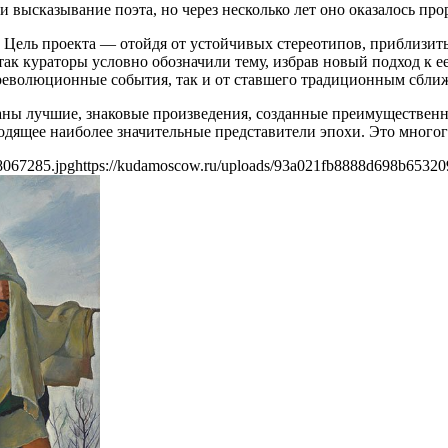
 высказывание поэта, но через несколько лет оно оказалось про
у. Цель проекта — отойдя от устойчивых стереотипов, приблиз
ак кураторы условно обозначили тему, избрав новый подход к е
еволюционные события, так и от ставшего традиционным сближ
раны лучшие, знаковые произведения, созданные преимущественн
одящее наиболее значительные представители эпохи. Это многог
8067285.jpg
https://kudamoscow.ru/uploads/93a021fb8888d698b6532