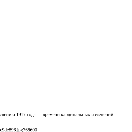
мыслению 1917 года — времени кардинальных изменений
bc9de896.jpg
768
600