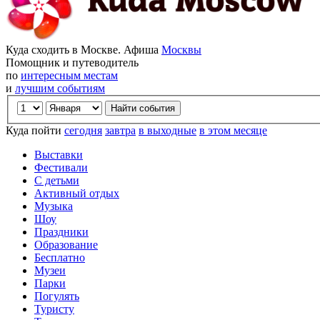
Куда сходить в Москве. Афиша
Москвы
Помощник и путеводитель
по
интересным местам
и
лучшим событиям
Куда пойти
сегодня
завтра
в выходные
в этом месяце
Выставки
Фестивали
С детьми
Активный отдых
Музыка
Шоу
Праздники
Образование
Бесплатно
Музеи
Парки
Погулять
Туристу