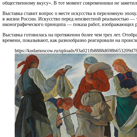
общественному вкусу». В тот момент современники не заметили
Выставка ставит вопрос о месте искусства в переломную эпох
в жизни России. Искусство перед неизвестной реальностью — т
иконографического принципа — показа работ, изображающих р
Выставка готовилась на протяжении более чем трех лет. Отоб
времени, показывают, как разнообразно реагировали на происх
https://kudamoscow.ru/uploads/93a021fb8888d698b653209d7