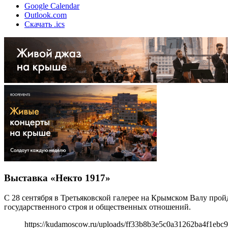
Google Calendar
Outlook.com
Скачать .ics
Выставка «Некто 1917»
С 28 сентября в Третьяковской галерее на Крымском Валу пр
государственного строя и общественных отношений.
https://kudamoscow.ru/uploads/ff33b8b3e5c0a31262ba4f1ebc9