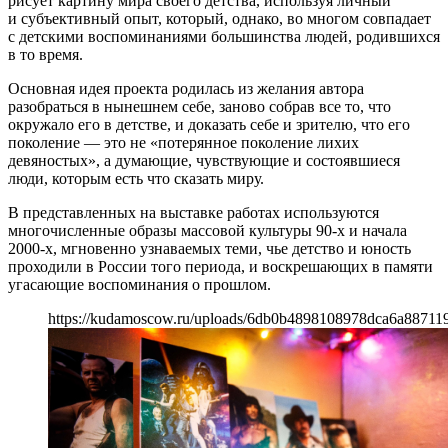
рисует картину мира своего детства, используя личный
и субъективный опыт, который, однако, во многом совпадает
с детскими воспоминаниями большинства людей, родившихся
в то время.
Основная идея проекта родилась из желания автора
разобраться в нынешнем себе, заново собрав все то, что
окружало его в детстве, и доказать себе и зрителю, что его
поколение — это не «потерянное поколение лихих
девяностых», а думающие, чувствующие и состоявшиеся
люди, которым есть что сказать миру.
В представленных на выставке работах используются
многочисленные образы массовой культуры 90-х и начала
2000-х, мгновенно узнаваемых теми, чье детство и юность
проходили в России того периода, и воскрешающих в памяти
угасающие воспоминания о прошлом.
https://kudamoscow.ru/uploads/6db0b4898108978dca6a88711