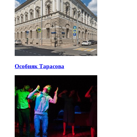
Особняк Тарасова