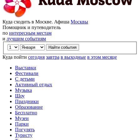
Куда сходить в Москве. Афиша
Москвы
Помощник и путеводитель
по
интересным местам
и
лучшим событиям
Куда пойти
сегодня
завтра
в выходные
в этом месяце
Выставки
Фестивали
С детьми
Активный отдых
Музыка
Шоу
Праздники
Образование
Бесплатно
Музеи
Парки
Погулять
Туристу