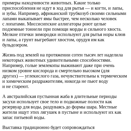
примеры находчивости животных. Какие только
приспособления не идут в ход для рытья — и когти, и лапы,
и зубы. Например, африканский трубкозуб своими сильными
лапами выкапывает ямы быстрее, чем несколько человек
с лопатами. Миссисипские аллигаторы роют целые
подземные тоннели при помощи морды и сильного хвоста.
Мелкие птички зимородки используют для рытья норы клюв
и лапы, а грунт выгребают хвостом, орудуя им как
бульдозером.
Жизнь под землей на протяжении сотен тысяч лет наделила
некоторых животных удивительными способностями.
Например, голые землекопы выживают даже при очень
низком уровне кислорода и смертельно высоком (для
других) — углекислого газа, нечувствительны к термическим
и химическим раздражителям, никогда не пьют воду
и не стареют.
А австралийская пустынная жаба в длительные периоды
засухи использует свое тело и подкожные полости как
резервуар для воды, раздуваясь до формы шара. Местные
жители ищут этих лягушек в пустыне и используют их как
запас питьевой воды.
Выставка традиционно будет сопровождаться