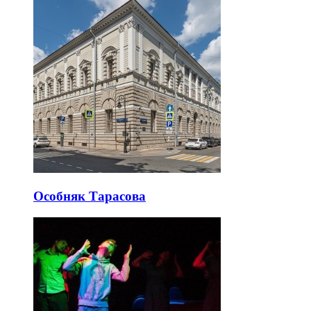
Особняк Тарасова