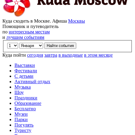
Куда сходить в Москве. Афиша
Москвы
Помощник и путеводитель
по
интересным местам
и
лучшим событиям
Куда пойти
сегодня
завтра
в выходные
в этом месяце
Выставки
Фестивали
С детьми
Активный отдых
Музыка
Шоу
Праздники
Образование
Бесплатно
Музеи
Парки
Погулять
Туристу