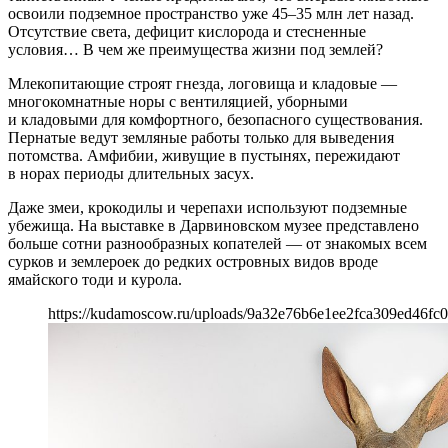
освоили подземное пространство уже 45–35 млн лет назад.
Отсутствие света, дефицит кислорода и стесненные
условия… В чем же преимущества жизни под землей?
Млекопитающие строят гнезда, логовища и кладовые —
многокомнатные норы с вентиляцией, уборными
и кладовыми для комфортного, безопасного существования.
Пернатые ведут земляные работы только для выведения
потомства. Амфибии, живущие в пустынях, пережидают
в норах периоды длительных засух.
Даже змеи, крокодилы и черепахи используют подземные
убежища. На выставке в Дарвиновском музее представлено
больше сотни разнообразных копателей — от знакомых всем
сурков и землероек до редких островных видов вроде
ямайского тоди и курола.
https://kudamoscow.ru/uploads/9a32e76b6e1ee2fca309ed46fc0