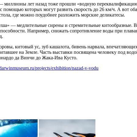
— миллионы лет назад тоже прошли «водную переквалификацию»
 помощью которых могут развить скорость до 26 км/ч. А вот оба
стола, где можно поудобнее разложить морские деликатесы.
суша» — медлительные сирены и стремительные китообразные. В
 способности. Например, снижать сопротивление воды при плаван
д.
овы, китовый ус, зуб кашалота, бивень нарвала, впечатляющих 
битавшее на Земле. Часть выставки посвящена человеку под вод
онардо да Винчи до Жака-Ива Кусто.
darwinmuseum.ru/projects/exhibition/nazad-v-vodu