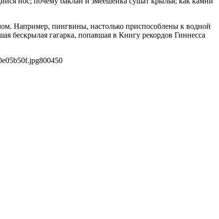
ийся нос; почему баклан и змеешейка сушат крылья; как камни
мом. Например, пингвины, настолько приспособлены к водной
ршая бескрылая гагарка, попавшая в Книгу рекордов Гиннеcса
0e05b50f.jpg
800
450