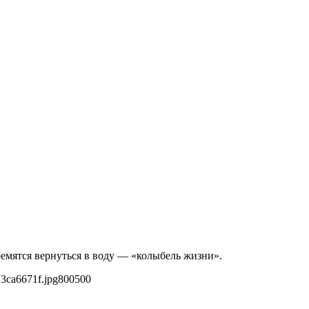
ремятся вернуться в воду — «колыбель жизни».
3ca6671f.jpg
800
500