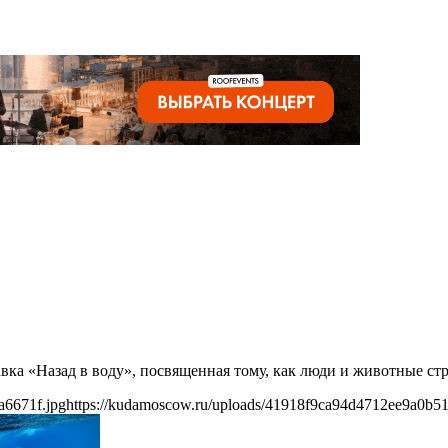
авка «Назад в воду», посвященная тому, как люди и животные ст
a6671f.jpg
https://kudamoscow.ru/uploads/41918f9ca94d4712ee9a0b51