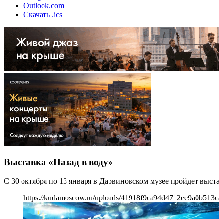
Outlook.com
Скачать .ics
Выставка «Назад в воду»
С 30 октября по 13 января в Дарвиновском музее пройдет выст
https://kudamoscow.ru/uploads/41918f9ca94d4712ee9a0b513c