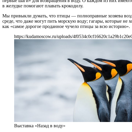
первые шаги» для возвращения в воду. О каждом из них имеют
в желудке помогают плавать крокодилу.
Мы привыкли думать, что птицы — полноправные хозяева возд
среде, что даже могут пить морскую воду; гагары, которые не 
как «самое дорогое проданное чучело птицы за всю историю».
https://kudamoscow.ru/uploads/4f0534c0cf16620c1a29b1c20e
Выставка «Назад в воду»