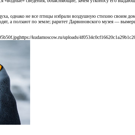
ся «водные» сведения, объясняющие, зачем утконосу его выдающ
уха, однако не все птицы избрали воздушную стихию своим до
ходят, а ползают по земле; раритет Дарвиновского музея — выме
05b50f.jpg
https://kudamoscow.ru/uploads/4f0534c0cf16620c1a29b1c2