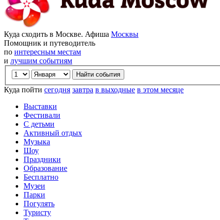
Куда сходить в Москве. Афиша
Москвы
Помощник и путеводитель
по
интересным местам
и
лучшим событиям
Куда пойти
сегодня
завтра
в выходные
в этом месяце
Выставки
Фестивали
С детьми
Активный отдых
Музыка
Шоу
Праздники
Образование
Бесплатно
Музеи
Парки
Погулять
Туристу