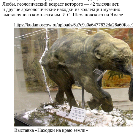
Любы, геологический возраст которого — 42 тысячи лет,
и другие археологические находки из коллекции музейно-
выставочного комплекса им. И.С. Шемановского на Ямале.
https://kudamoscow.ru/uploads/6a7e9a0a6477632da26a60fcac
Выставка «Находки на краю земли»