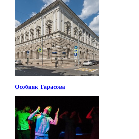
Особняк Тарасова