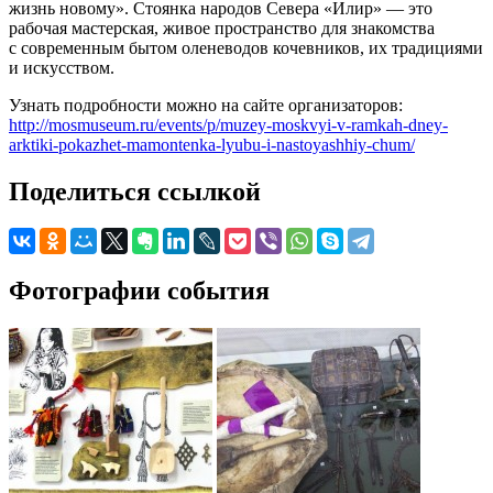
жизнь новому». Стоянка народов Севера «Илир» — это
рабочая мастерская, живое пространство для знакомства
с современным бытом оленеводов кочевников, их традициями
и искусством.
Узнать подробности можно на сайте организаторов:
http://mosmuseum.ru/events/p/muzey-moskvyi-v-ramkah-dney-
arktiki-pokazhet-mamontenka-lyubu-i-nastoyashhiy-chum/
Поделиться ссылкой
Фотографии события