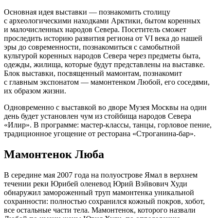
Основная идея выставки — познакомить столицу
с археологическими находками Арктики, бытом коренных
и малочисленных народов Севера. Посетитель сможет
проследить историю развития региона от VI века до нашей
эры до современности, познакомиться с самобытной
культурой коренных народов Севера через предметы быта,
одежды, жилища, которые будут представлены на выставке.
Блок выставки, посвященный мамонтам, познакомит
с главным экспонатом — мамонтенком Любой, его соседями,
их образом жизни.
Одновременно с выставкой во дворе Музея Москвы на один
день будет установлен чум из стойбища народов Севера
«Илир». В программе: мастер-классы, танцы, горловое пение,
традиционное угощение от ресторана «Строганина-бар».
Мамонтенок Люба
В середине мая 2007 года на полуострове Ямал в верхнем
течении реки Юрибей оленевод Юрий Вэйвович Худи
обнаружил замороженный труп мамонтенка уникальной
сохранности: полностью сохранился кожный покров, хобот,
все остальные части тела. Мамонтенок, которого назвали