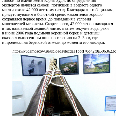
Любой по имени жены Юрия Худи, по определению
экспертов является самкой, погибшей в возрасте одного
месяца около 42 000 лет тому назад. Благодаря лактобациллам,
присутствующим в болотной среде, мамонтенок хорошо
сохранялся первое время, до попадания в условия
многолетней мерзлоты. Скорее всего, 42 000 лет он находился
в так называемой ледяной линзе, а затем текучие воды реки
в июне 2006 года подмыли коренной берег, и детеныш
оказался вынесенным вниз по течению на 2–3 км, где
и пролежал на береговой отмели до момента его находки.
https://kudamoscow.ru/uploads/decdaa1bbff70d42f8a5063623c