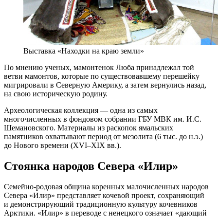
Выставка «Находки на краю земли»
По мнению ученых, мамонтенок Люба принадлежал той
ветви мамонтов, которые по существовавшему перешейку
мигрировали в Северную Америку, а затем вернулись назад,
на свою историческую родину.
Археологическая коллекция — одна из самых
многочисленных в фондовом собрании ГБУ МВК им. И.С.
Шемановского. Материалы из раскопок ямальских
памятников охватывают период от мезолита (6 тыс. до н.э.)
до Нового времени (XVI–XIX вв.).
Стоянка народов Севера «Илир»
Семейно-родовая община коренных малочисленных народов
Севера «Илир» представляет кочевой проект, сохраняющий
и демонстрирующий традиционную культуру кочевников
Арктики. «Илир» в переводе с ненецкого означает «дающий