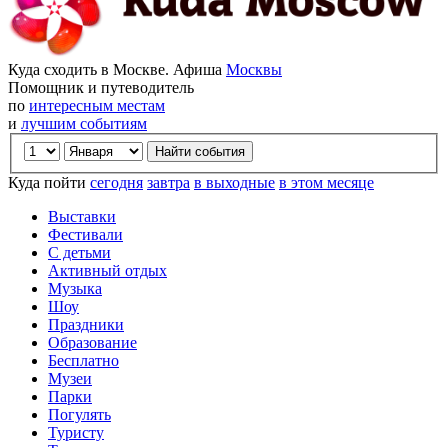
Куда сходить в Москве. Афиша
Москвы
Помощник и путеводитель
по
интересным местам
и
лучшим событиям
Куда пойти
сегодня
завтра
в выходные
в этом месяце
Выставки
Фестивали
С детьми
Активный отдых
Музыка
Шоу
Праздники
Образование
Бесплатно
Музеи
Парки
Погулять
Туристу