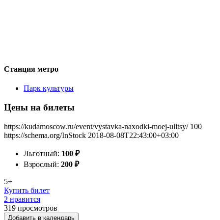
Станция метро
Парк культуры
Цены на билеты
https://kudamoscow.ru/event/vystavka-naxodki-moej-ulitsy/
100
https://schema.org/InStock
2018-08-08T22:43:00+03:00
Льготный:
100
₽
Взрослый:
200
₽
5+
Купить билет
2 нравится
319
просмотров
Добавить в календарь