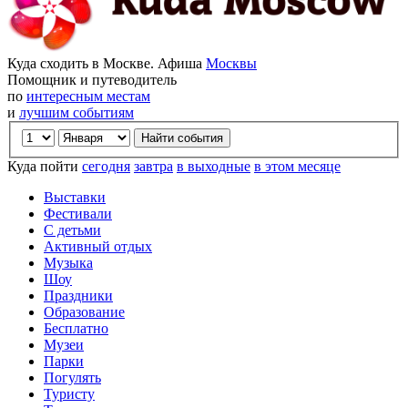
Куда сходить в Москве. Афиша
Москвы
Помощник и путеводитель
по
интересным местам
и
лучшим событиям
Куда пойти
сегодня
завтра
в выходные
в этом месяце
Выставки
Фестивали
С детьми
Активный отдых
Музыка
Шоу
Праздники
Образование
Бесплатно
Музеи
Парки
Погулять
Туристу