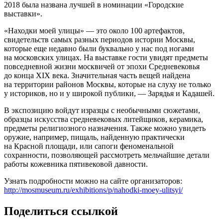
2018 была названа лучшей в номинации «Городские
выставки».
«Находки моей улицы» — это около 100 артефактов,
свидетельств самых разных периодов истории Москвы,
которые еще недавно были буквально у нас под ногами
на московских улицах. На выставке гости увидят предметы
повседневной жизни москвичей от эпохи Средневековья
до конца XIX века. Значительная часть вещей найдена
на территории районов Москвы, которые на слуху не только
у историков, но и у широкой публики, — Зарядья и Кадашей.
В экспозицию войдут изразцы с необычными сюжетами,
образцы искусства средневековых литейщиков, керамика,
предметы религиозного назначения. Также можно увидеть
оружие, например, пищаль, найденную практически
на Красной площади, или сапоги феноменальной
сохранности, позволяющей рассмотреть мельчайшие детали
работы кожевника пятивековой давности.
Узнать подробности можно на сайте организаторов:
http://mosmuseum.ru/exhibitions/p/nahodki-moey-ulitsyi/
Поделиться ссылкой