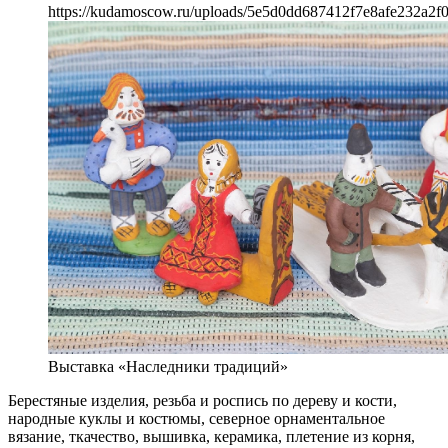
https://kudamoscow.ru/uploads/5e5d0dd687412f7e8afe232a2f0
Выставка «Наследники традиций»
Берестяные изделия, резьба и роспись по дереву и кости,
народные куклы и костюмы, северное орнаментальное
вязание, ткачество, вышивка, керамика, плетение из корня,