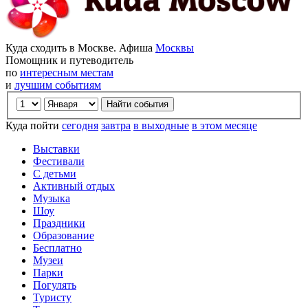
Куда сходить в Москве. Афиша
Москвы
Помощник и путеводитель
по
интересным местам
и
лучшим событиям
Куда пойти
сегодня
завтра
в выходные
в этом месяце
Выставки
Фестивали
С детьми
Активный отдых
Музыка
Шоу
Праздники
Образование
Бесплатно
Музеи
Парки
Погулять
Туристу