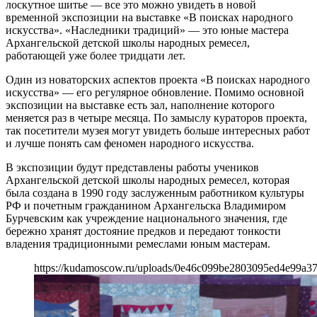
лоскутное шитье — все это можно увидеть в новой
временной экспозиции на выставке «В поисках народного
искусства». «Наследники традиций» — это юные мастера
Архангельской детской школы народных ремесел,
работающей уже более тридцати лет.
Один из новаторских аспектов проекта «В поисках народного
искусства» — его регулярное обновление. Помимо основной
экспозиции на выставке есть зал, наполнение которого
меняется раз в четыре месяца. По замыслу кураторов проекта,
так посетители музея могут увидеть больше интересных работ
и лучше понять сам феномен народного искусства.
В экспозиции будут представлены работы учеников
Архангельской детской школы народных ремесел, которая
была создана в 1990 году заслуженным работником культуры
РФ и почетным гражданином Архангельска Владимиром
Бурчевским как учреждение национального значения, где
бережно хранят достояние предков и передают тонкости
владения традиционными ремеслами юным мастерам.
https://kudamoscow.ru/uploads/0e46c099be2803095ed4e99a3