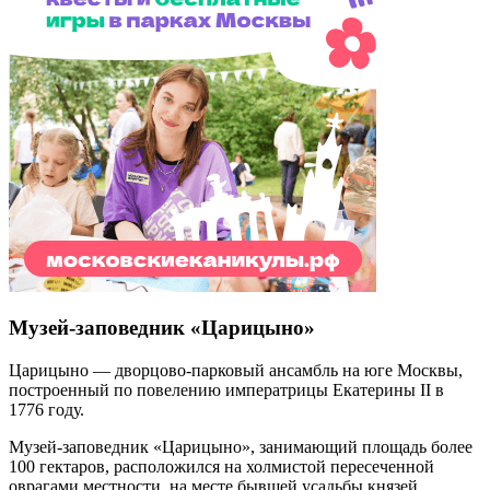
Музей-заповедник «Царицыно»
Царицыно — дворцово-парковый ансамбль на юге Москвы,
построенный по повелению императрицы Екатерины II в
1776 году.
Музей-заповедник «Царицыно», занимающий площадь более
100 гектаров, расположился на холмистой пересеченной
оврагами местности, на месте бывшей усадьбы князей