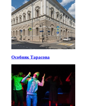
Особняк Тарасова