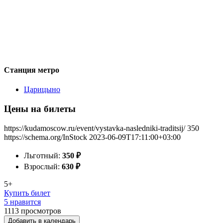
Станция метро
Царицыно
Цены на билеты
https://kudamoscow.ru/event/vystavka-nasledniki-traditsij/
350
https://schema.org/InStock
2023-06-09T17:11:00+03:00
Льготный:
350
₽
Взрослый:
630
₽
5+
Купить билет
5 нравится
1113
просмотров
Добавить в календарь