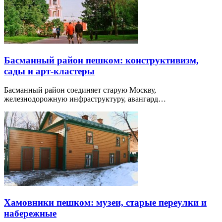
Басманный район пешком: конструктивизм,
сады и арт-кластеры
Басманный район соединяет старую Москву,
железнодорожную инфраструктуру, авангард…
Хамовники пешком: музеи, старые переулки и
набережные