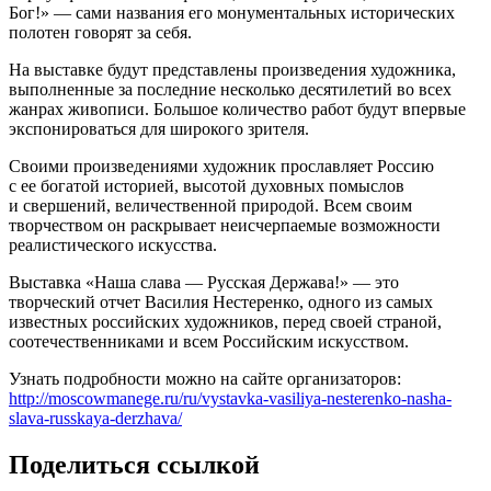
Бог!» — сами названия его монументальных исторических
полотен говорят за себя.
На выставке будут представлены произведения художника,
выполненные за последние несколько десятилетий во всех
жанрах живописи. Большое количество работ будут впервые
экспонироваться для широкого зрителя.
Своими произведениями художник прославляет Россию
с ее богатой историей, высотой духовных помыслов
и свершений, величественной природой. Всем своим
творчеством он раскрывает неисчерпаемые возможности
реалистического искусства.
Выставка «Наша слава — Русская Держава!» — это
творческий отчет Василия Нестеренко, одного из самых
известных российских художников, перед своей страной,
соотечественниками и всем Российским искусством.
Узнать подробности можно на сайте организаторов:
http://moscowmanege.ru/ru/vystavka-vasiliya-nesterenko-nasha-
slava-russkaya-derzhava/
Поделиться ссылкой