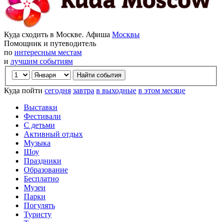
Куда сходить в Москве. Афиша
Москвы
Помощник и путеводитель
по
интересным местам
и
лучшим событиям
Куда пойти
сегодня
завтра
в выходные
в этом месяце
Выставки
Фестивали
С детьми
Активный отдых
Музыка
Шоу
Праздники
Образование
Бесплатно
Музеи
Парки
Погулять
Туристу