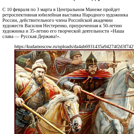
С 10 февраля по 3 марта в Центральном Манеже пройдет
ретроспективная юбилейная выставка Народного художника
России, действительного члена Российской академии
художеств Василия Нестеренко, приуроченная к 50-летию
художника и 35-летию его творческой деятельности «Наша
слава — Русская Держава!».
https://kudamoscow.ru/uploads/da4ab6931435a94274f2d3f742