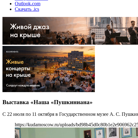
Outlook.com
Скачать .ics
Выставка «Наша «Пушкиниана»
С 22 июля по 11 октября в Государственном музее А. С. Пушк
https://kudamoscow.ru/uploads/bd98b45d0c80b1e2e906962c25