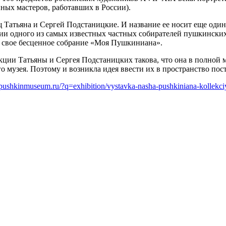
нных мастеров, работавших в России).
Татьяна и Сергей Подстаницкие. И название ее носит еще один
кции одного из самых известных частных собирателей пушкински
л свое бесценное собрание «Моя Пушкиниана».
ции Татьяны и Сергея Подстаницких такова, что она в полной м
о музея. Поэтому и возникла идея ввести их в пространство по
pushkinmuseum.ru/?q=exhibition/vystavka-nasha-pushkiniana-kollekciy