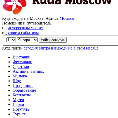
Куда сходить в Москве. Афиша
Москвы
Помощник и путеводитель
по
интересным местам
и
лучшим событиям
Куда пойти
сегодня
завтра
в выходные
в этом месяце
Выставки
Фестивали
С детьми
Активный отдых
Музыка
Шоу
Праздники
Образование
Бесплатно
Музеи
Парки
Погулять
Туристу