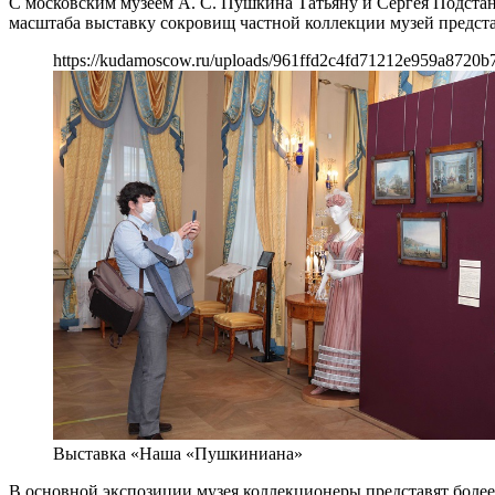
С московским музеем А. С. Пушкина Татьяну и Сергея Подстан
масштаба выставку сокровищ частной коллекции музей предста
https://kudamoscow.ru/uploads/961ffd2c4fd71212e959a8720b
Выставка «Наша «Пушкиниана»
В основной экспозиции музея коллекционеры представят боле