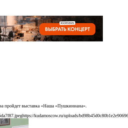
ина пройдет выставка «Наша «Пушкиниана».
da7f87.jpeg
https://kudamoscow.ru/uploads/bd98b45d0c80b1e2e9069