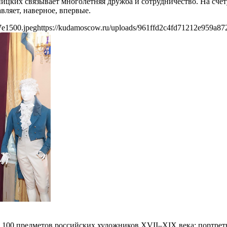
ицких связывает многолетняя дружба и сотрудничество. На сче
вляет, наверное, впервые.
7e1500.jpeg
https://kudamoscow.ru/uploads/961ffd2c4fd71212e959a87
е 100 предметов российских художников XVII–XIХ века: портр