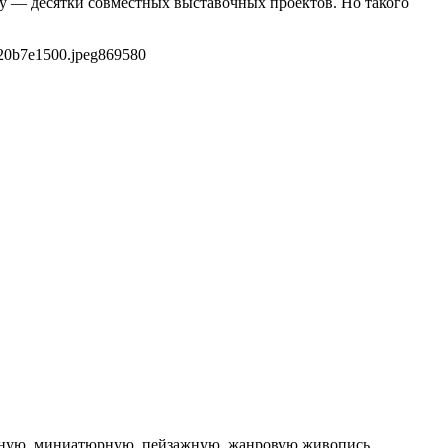
ту — десятки совместных выставочных проектов. Но такого
20b7e1500.jpeg
869
580
етную, миниатюрную, пейзажную, жанровую живопись