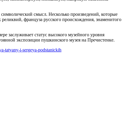
 символический смысл. Несколько произведений, которые
х реликвий, француза русского происхождения, знаменитого
ере заслуживает статус высокого музейного уровня
стоянной экспозиции пушкинского музея на Пречистенке.
a-tatyany-i-sergeya-podstanickih