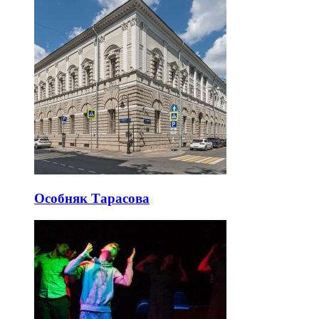
Особняк Тарасова