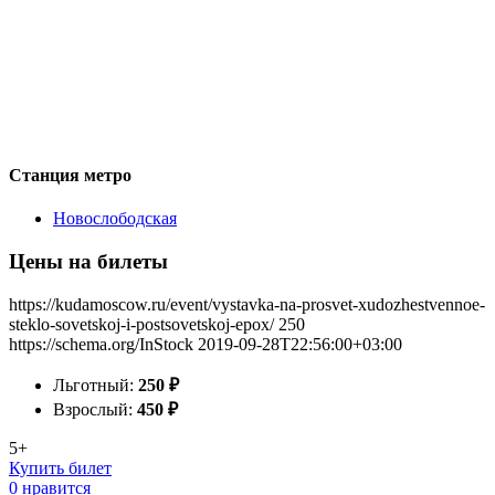
Станция метро
Новослободская
Цены на билеты
https://kudamoscow.ru/event/vystavka-na-prosvet-xudozhestvennoe-
steklo-sovetskoj-i-postsovetskoj-epox/
250
https://schema.org/InStock
2019-09-28T22:56:00+03:00
Льготный:
250
₽
Взрослый:
450
₽
5+
Купить билет
0 нравится