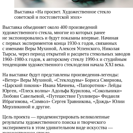
Выставка «На просвет. Художественное стекло
советской и постсоветской эпох»
Выставка объединяет около 400 произведений
художественного стекла, многие из которых ранее
не экспонировались и будут показаны впервые. Начиная
с первых экспериментов конца 1930-х годов, связанных
с именами Веры Мухиной, Алексея Успенского, Николая
Тырсы, через период открытий и расцвета стекольных заводов
1960–1980-х годов, к авторскому стеклу 1990-х и студийным
тенденциям художественного стеклоделия начала XXI века.
На выставке будут представлены произведения-легенды:
«Ветер» Веры Мухиной, «Стеклодувы» Бориса Смирнова,
«Царский пикник» Ивана Мачнева, «Папоротник» Лейды
Юрген, «Плеск волны» Адольфа Курилова, «Сокольники»
Любови Савельевой, «Путешествие Гулливера» Фидаиля
Ибрагимова, «Символ» Сергея Травникова, «Дождь» Юлии
Мерзликиной и другие.
Цель проекта — продемонстрировать великолепные
результаты художественного поиска и творческого
эксперимента в этом удивительном виде искусства —
художественное стекло.