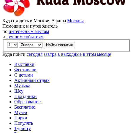
Куда сходить в Москве. Афиша
Москвы
Помощник и путеводитель
по
интересным местам
и
лучшим событиям
Куда пойти
сегодня
завтра
в выходные
в этом месяце
Выставки
Фестивали
С детьми
Активный отдых
Музыка
Шоу
Праздники
Образование
Бесплатно
Музеи
Парки
Погулять
Туристу