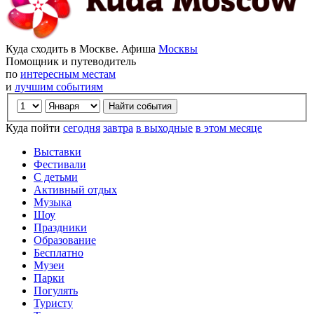
Куда сходить в Москве. Афиша
Москвы
Помощник и путеводитель
по
интересным местам
и
лучшим событиям
Куда пойти
сегодня
завтра
в выходные
в этом месяце
Выставки
Фестивали
С детьми
Активный отдых
Музыка
Шоу
Праздники
Образование
Бесплатно
Музеи
Парки
Погулять
Туристу