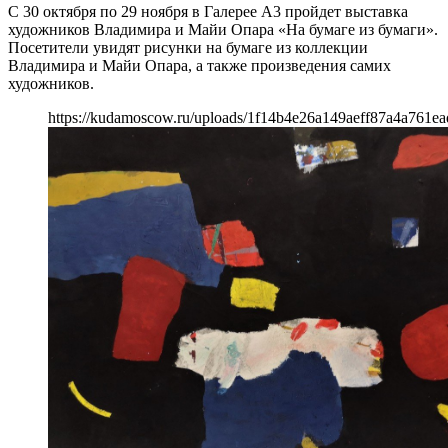
С 30 октября по 29 ноября в Галерее А3 пройдет выставка
художников Владимира и Майи Опара «На бумаге из бумаги».
Посетители увидят рисунки на бумаге из коллекции
Владимира и Майи Опара, а также произведения самих
художников.
https://kudamoscow.ru/uploads/1f14b4e26a149aeff87a4a761ead