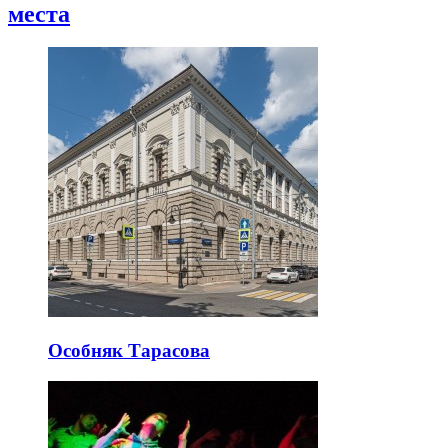
места
Особняк Тарасова