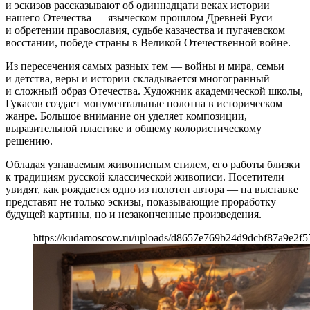
и эскизов рассказывают об одиннадцати веках истории
нашего Отечества — языческом прошлом Древней Руси
и обретении православия, судьбе казачества и пугачевском
восстании, победе страны в Великой Отечественной войне.
Из пересечения самых разных тем — войны и мира, семьи
и детства, веры и истории складывается многогранный
и сложный образ Отечества. Художник академической школы,
Гукасов создает монументальные полотна в историческом
жанре. Большое внимание он уделяет композиции,
выразительной пластике и общему колористическому
решению.
Обладая узнаваемым живописным стилем, его работы близки
к традициям русской классической живописи. Посетители
увидят, как рождается одно из полотен автора — на выставке
представят не только эскизы, показывающие проработку
будущей картины, но и незаконченные произведения.
https://kudamoscow.ru/uploads/d8657e769b24d9dcbf87a9e2f5