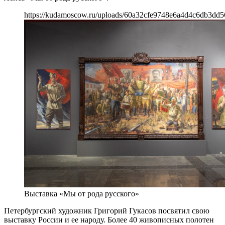
https://kudamoscow.ru/uploads/60a32cfe9748e6a4d4c6db3dd5
Выставка «Мы от рода русского»
Петербургский художник Григорий Гукасов посвятил свою
выставку России и ее народу. Более 40 живописных полотен