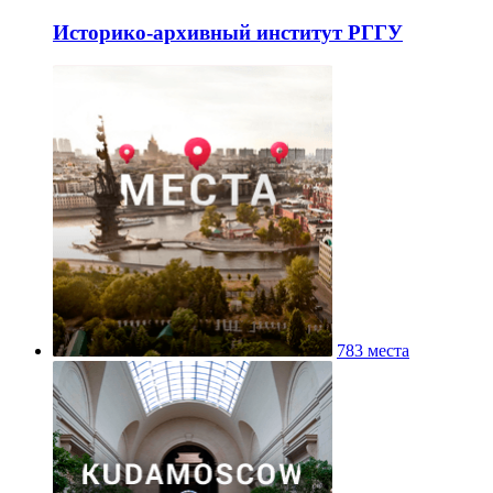
Историко-архивный институт РГГУ
783 места