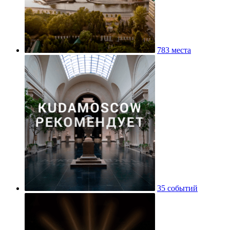
783 места
35 событий