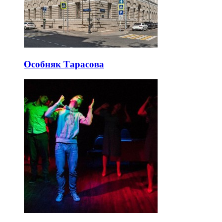
Особняк Тарасова