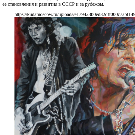
ее становления и развития в СССР и за рубежом.
https://kudamoscow.ru/uploads/e179423b0ed82dff000c7abf14