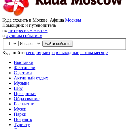
Куда сходить в Москве. Афиша
Москвы
Помощник и путеводитель
по
интересным местам
и
лучшим событиям
Куда пойти
сегодня
завтра
в выходные
в этом месяце
Выставки
Фестивали
С детьми
Активный отдых
Музыка
Шоу
Праздники
Образование
Бесплатно
Музеи
Парки
Погулять
Туристу