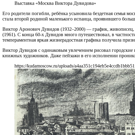
Выставка «Москва Виктора Дувидова»
Его родители погибли, ребёнка усыновила бездетная семья мо
стала второй родиной маленького испанца, проявившего большо
Виктор Аронович Дувидов (1932–2000) — график, живописец, 
(1961). С конца 60-х Дувидов много путешествовал, в частно
темпераментная яркая жизнерадостная графика получила призн
Виктор Дувидов с одинаковым увлечением рисовал городские 
книжных художников. Даже пейзажи в его исполнении проникн
https://kudamoscow.ru/uploads/a4aa351c194eb5e4ccdb1bbb51