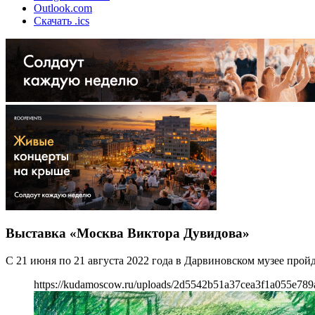
Outlook.com
Скачать .ics
Выставка «Москва Виктора Дувидова»
С 21 июня по 21 августа 2022 года в Дарвиновском музее про
https://kudamoscow.ru/uploads/2d5542b51a37cea3f1a055e789