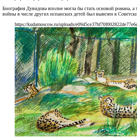
Биография Дувидова вполне могла бы стать основой романа, а
войны в числе других испанских детей был вывезен в Советск
https://kudamoscow.ru/uploads/e0945ce37bf70f002822de77e6