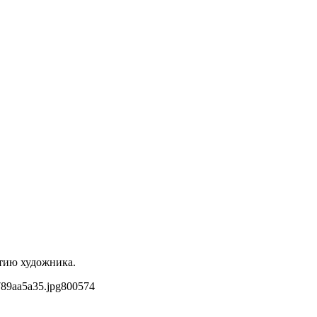
етию художника.
789aa5a35.jpg
800
574