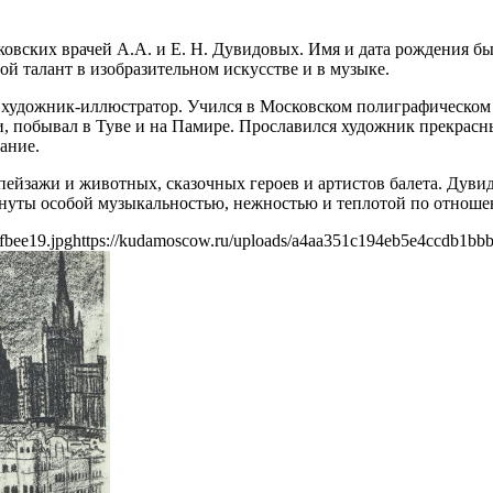
сковских врачей А.А. и Е. Н. Дувидовых. Имя и дата рождения
й талант в изобразительном искусстве и в музыке.
художник-иллюстратор. Учился в Московском полиграфическом 
сти, побывал в Туве и на Памире. Прославился художник прекр
ание.
пейзажи и животных, сказочных героев и артистов балета. Дув
уты особой музыкальностью, нежностью и теплотой по отношен
fbee19.jpg
https://kudamoscow.ru/uploads/a4aa351c194eb5e4ccdb1bbb