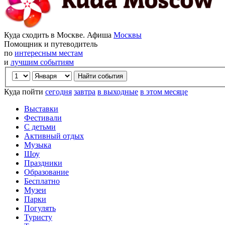
Куда сходить в Москве. Афиша
Москвы
Помощник и путеводитель
по
интересным местам
и
лучшим событиям
Куда пойти
сегодня
завтра
в выходные
в этом месяце
Выставки
Фестивали
С детьми
Активный отдых
Музыка
Шоу
Праздники
Образование
Бесплатно
Музеи
Парки
Погулять
Туристу