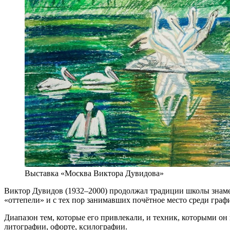
Выставка «Москва Виктора Дувидова»
Виктор Дувидов (1932–2000) продолжал традиции школы знаме
«оттепели» и с тех пор занимавших почётное место среди гра
Диапазон тем, которые его привлекали, и техник, которыми он
литографии, офорте, ксилографии.