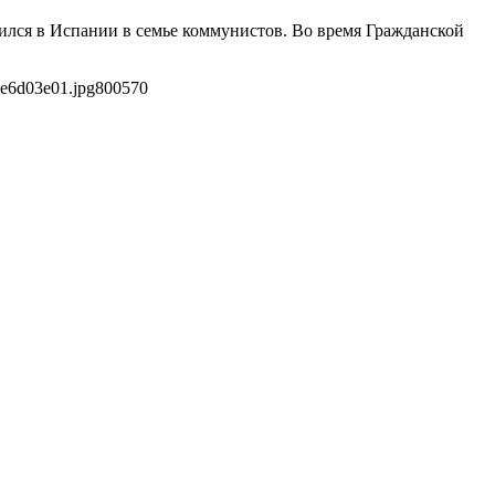
ился в Испании в семье коммунистов. Во время Гражданской
7e6d03e01.jpg
800
570