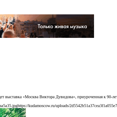
йдет выставка «Москва Виктора Дувидова», приуроченная к 90-л
aa5a35.jpg
https://kudamoscow.ru/uploads/2d5542b51a37cea3f1a055e