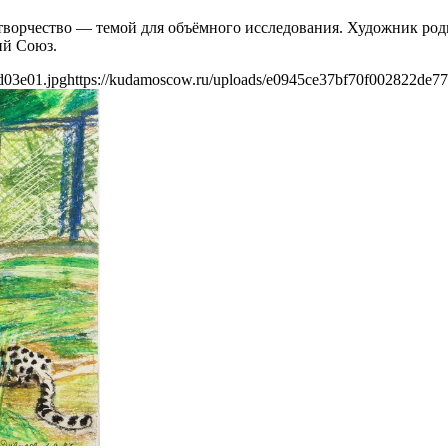
 творчество — темой для объёмного исследования. Художник род
ий Союз.
d03e01.jpg
https://kudamoscow.ru/uploads/e0945ce37bf70f002822de7