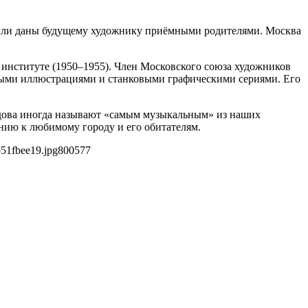
 были даны будущему художнику приёмными родителями. Москва
институте (1950–1955). Член Московского союза художников
асными иллюстрациями и станковыми графическими сериями. Его
идова иногда называют «самым музыкальным» из наших
ию к любимому городу и его обитателям.
51fbee19.jpg
800
577