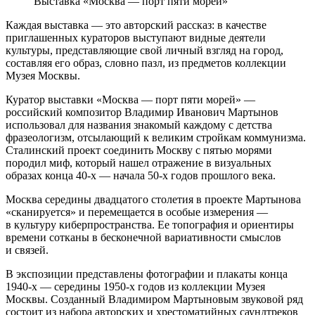
Выставка «Москва — порт пяти морей»
Каждая выставка — это авторский рассказ: в качестве
приглашенных кураторов выступают видные деятели
культуры, представляющие свой личный взгляд на город,
составляя его образ, словно пазл, из предметов коллекции
Музея Москвы.
Куратор выставки «Москва — порт пяти морей» —
российский композитор Владимир Иванович Мартынов
использовал для названия знакомый каждому с детства
фразеологизм, отсылающий к великим стройкам коммунизма.
Сталинский проект соединить Москву с пятью морями
породил миф, который нашел отражение в визуальных
образах конца 40-х — начала 50-х годов прошлого века.
Москва середины двадцатого столетия в проекте Мартынова
«сканируется» и перемещается в особые измерения —
в культуру киберпространства. Ее топография и ориентиры
времени сотканы в бесконечной вариативности смыслов
и связей.
В экспозиции представлены фотографии и плакаты конца
1940-х — середины 1950-х годов из коллекции Музея
Москвы. Созданный Владимиром Мартыновым звуковой ряд
состоит из набора авторских и хрестоматийных саундтреков