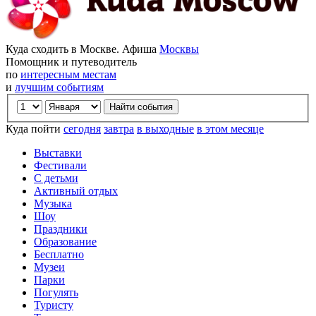
Куда сходить в Москве. Афиша
Москвы
Помощник и путеводитель
по
интересным местам
и
лучшим событиям
Куда пойти
сегодня
завтра
в выходные
в этом месяце
Выставки
Фестивали
С детьми
Активный отдых
Музыка
Шоу
Праздники
Образование
Бесплатно
Музеи
Парки
Погулять
Туристу