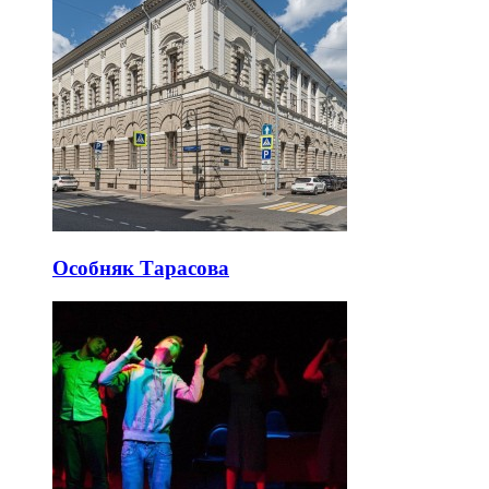
Особняк Тарасова