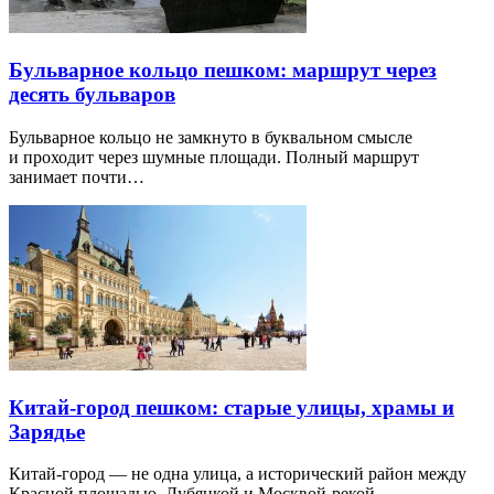
Бульварное кольцо пешком: маршрут через
десять бульваров
Бульварное кольцо не замкнуто в буквальном смысле
и проходит через шумные площади. Полный маршрут
занимает почти…
Китай-город пешком: старые улицы, храмы и
Зарядье
Китай-город — не одна улица, а исторический район между
Красной площадью, Лубянкой и Москвой-рекой.