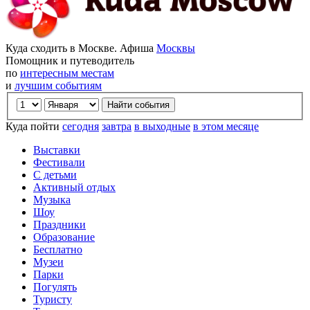
Куда сходить в Москве. Афиша
Москвы
Помощник и путеводитель
по
интересным местам
и
лучшим событиям
Куда пойти
сегодня
завтра
в выходные
в этом месяце
Выставки
Фестивали
С детьми
Активный отдых
Музыка
Шоу
Праздники
Образование
Бесплатно
Музеи
Парки
Погулять
Туристу