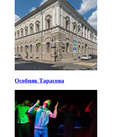
Особняк Тарасова