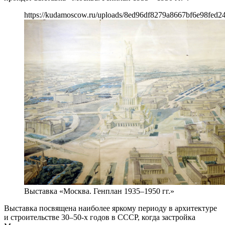
https://kudamoscow.ru/uploads/8ed96df8279a8667bf6e98fed2
Выставка «Москва. Генплан 1935–1950 гг.»
Выставка посвящена наиболее яркому периоду в архитектуре
и строительстве 30–50-х годов в СССР, когда застройка