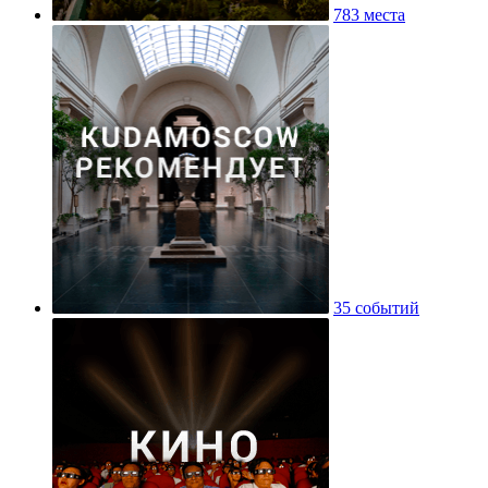
783 места
35 событий