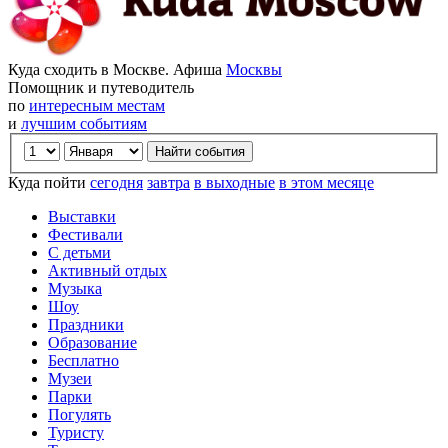
Куда сходить в Москве. Афиша
Москвы
Помощник и путеводитель
по
интересным местам
и
лучшим событиям
Куда пойти
сегодня
завтра
в выходные
в этом месяце
Выставки
Фестивали
С детьми
Активный отдых
Музыка
Шоу
Праздники
Образование
Бесплатно
Музеи
Парки
Погулять
Туристу