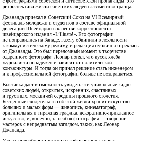
с фотографиями советской и антисоветской пропаганды, это
ретроспектива жизни советских людей глазами иностранца.
Джанадда приехал в Советский Союз на VI Всемирный
фестиваль молодежи и студентов в составе официальной
делегации Швейцарии в качестве корреспондента
швейцарского издания «L’Illustré». Его фотографии
не понравились на Западе, газету обвинили в лояльности
к коммунистическому режиму, и редакция публично отреклась
от Джанадды. Это был переломный момент в творчестве
одаренного фотографа: Леонар понял, что кусок хлеба
журналиста ненадежен и зависит от политической
конъюнктуры. И тогда он принял решение стать инженером
и к профессиональной фотографии больше не возвращаться.
Выставка дает возможность увидеть эти уникальные кадры —
советских людей, открытых, искренних, счастливых
и грустных, москвичей середины прошлого столетия.
Бесценные свидетельства об этой жизни хранит искусство
больших и малых форм — живопись, кинематограф,
оригинальная и тиражная графика, декоративно-прикладное
искусство, и, конечно, та особая фотография — творение
мастеров с непредвзятым взглядом, таких, как Леонар
Джанадда.
Узнать подробности можно на сайте организаторов: