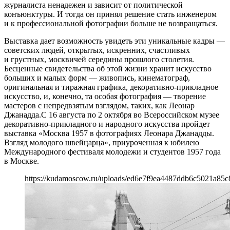
журналиста ненадежен и зависит от политической
конъюнктуры. И тогда он принял решение стать инженером
и к профессиональной фотографии больше не возвращаться.
Выставка дает возможность увидеть эти уникальные кадры —
советских людей, открытых, искренних, счастливых
и грустных, москвичей середины прошлого столетия.
Бесценные свидетельства об этой жизни хранит искусство
больших и малых форм — живопись, кинематограф,
оригинальная и тиражная графика, декоративно-прикладное
искусство, и, конечно, та особая фотография — творение
мастеров с непредвзятым взглядом, таких, как Леонар
Джанадда.С 16 августа по 2 октября во Всероссийском музее
декоративно-прикладного и народного искусства пройдет
выставка «Москва 1957 в фотографиях Леонара Джанадды.
Взгляд молодого швейцарца», приуроченная к юбилею
Международного фестиваля молодежи и студентов 1957 года
в Москве.
https://kudamoscow.ru/uploads/ed6e7f9ea4487ddb6c5021a85c