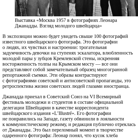
Выставка «Москва 1957 в фотографиях Леонара
Джанадды. Взгляд молодого швейцарца»
В экспозиции можно будет увидеть свыше 100 фотографий
известного швейцарского фотографа. Это фотографии
о людях, их чувствах и настроении: трогательная
задумчивость девочки на ступенях эскалатора, влюбленность
молодой пары у зубцов Кремлевской стены, искренняя
восторженность толпы на Крымском мосту — все они
представляют собой замечательный образец многогранной
репортажной съемки. Эти образы контрастируют
с фотографиями советской и антисоветской пропаганды, это
ретроспектива жизни советских людей глазами иностранца.
Джанадда приехал в Советский Союз на VI Всемирный
фестиваль молодежи и студентов в составе официальной
делегации Швейцарии в качестве корреспондента
швейцарского издания «L’Illustré». Его фотографии
не понравились на Западе, газету обвинили в лояльности
к коммунистическому режиму, и редакция публично отреклась
от Джанадды. Это был переломный момент в творчестве
одаренного фотографа: Леонар понял, что кусок хлеба