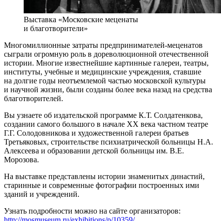
Выставка «Московские меценаты
и благотворители»
Многомиллионные затраты предпринимателей-меценатов
сыграли огромную роль в дореволюционной отечественной
истории. Многие известнейшие картинные галереи, театры,
институты, учебные и медицинские учреждения, ставшие
на долгие годы неотъемлемой частью московской культуры
и научной жизни, были созданы более века назад на средства
благотворителей.
Вы узнаете об издательской программе К.Т. Солдатенкова,
создании самого большого в начале ХХ века частном театре
Г.Г. Солодовникова и художественной галереи братьев
Третьяковых, строительстве психиатрической больницы Н.А.
Алексеева и образовании детской больницы им. В.Е.
Морозова.
На выставке представлены истории знаменитых династий,
старинные и современные фотографии построенных ими
зданий и учреждений.
Узнать подробности можно на сайте организаторов:
http://mosmuseum.ru/exhibitions/p/10359/