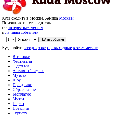
Куда сходить в Москве. Афиша
Москвы
Помощник и путеводитель
по
интересным местам
и
лучшим событиям
Куда пойти
сегодня
завтра
в выходные
в этом месяце
Выставки
Фестивали
С детьми
Активный отдых
Музыка
Шоу
Праздники
Образование
Бесплатно
Музеи
Парки
Погулять
Туристу