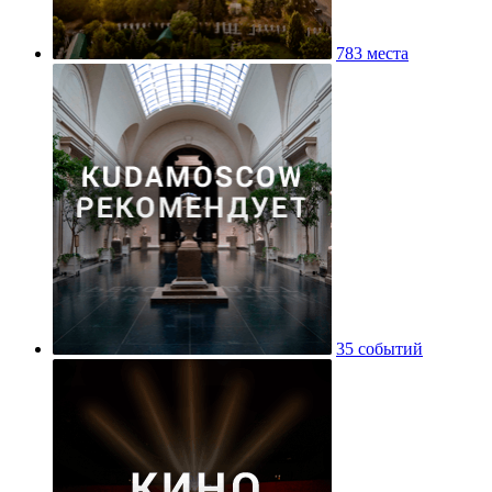
783 места
35 событий