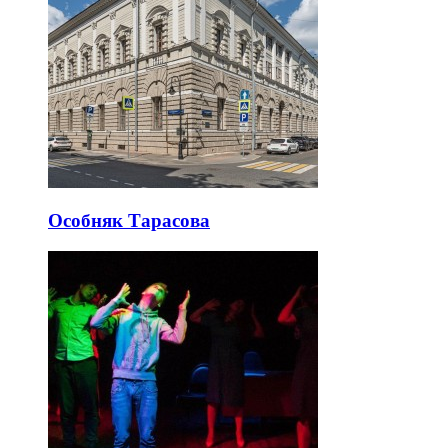
Особняк Тарасова