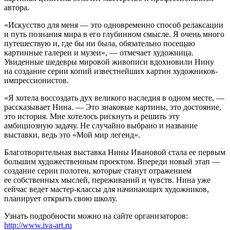
автора.
«Искусство для меня — это одновременно способ релаксации
и путь познания мира в его глубинном смысле. Я очень много
путешествую и, где бы ни была, обязательно посещаю
картинные галереи и музеи», — отмечает художница.
Увиденные шедевры мировой живописи вдохновили Нину
на создание серии копий известнейших картин художников-
импрессионистов.
«Я хотела воссоздать дух великого наследия в одном месте, —
рассказывает Нина. — Это знаковые картины, это достояние,
это история. Мне хотелось рискнуть и решить эту
амбициозную задачу. Не случайно выбрано и название
выставки, ведь это «Мой мир легенд».
Благотворительная выставка Нины Ивановой стала ее первым
большим художественным проектом. Впереди новый этап —
создание серии полотен, которые станут отражением
ее собственных мыслей, переживаний и чувств. Нина уже
сейчас ведет мастер-классы для начинающих художников,
планирует открыть свою школу.
Узнать подробности можно на сайте организаторов:
http://www.iva-art.ru