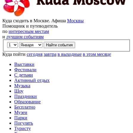
Куда сходить в Москве. Афиша
Москвы
Помощник и путеводитель
по
интересным местам
и
лучшим событиям
Куда пойти
сегодня
завтра
в выходные
в этом месяце
Выставки
Фестивали
С детьми
Активный отдых
Музыка
Шоу
Праздники
Образование
Бесплатно
Музеи
Парки
Погулять
Туристу