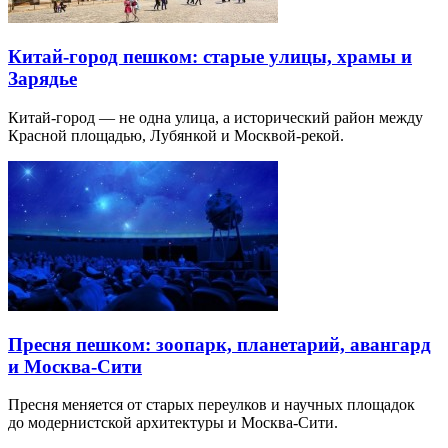
Китай-город пешком: старые улицы, храмы и
Зарядье
Китай-город — не одна улица, а исторический район между
Красной площадью, Лубянкой и Москвой-рекой.
Пресня пешком: зоопарк, планетарий, авангард
и Москва-Сити
Пресня меняется от старых переулков и научных площадок
до модернистской архитектуры и Москва-Сити.