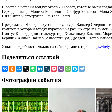
В состав выставки войдут около 200 работ, которые были соз
Герхард Рихтер, Моника Бонвичини, Олафур Элиассон, Мона Х
Нил Ялтер и арт-группа Slavs and Tatars.
Председатель Фонда искусства и культуры Вальтер Смерлинг и
комитет, в который входят кураторы из разных стран: Саймон 
Понтус Киандер (писатель/куратор, Хельсинки), Камилла Морино
Берлин), Хильке Вагнер (Альбертинум, Дрезден), Петер Вайбель
Узнать подробности можно на сайте организаторов:
https://trety
Поделиться ссылкой
Фотографии события