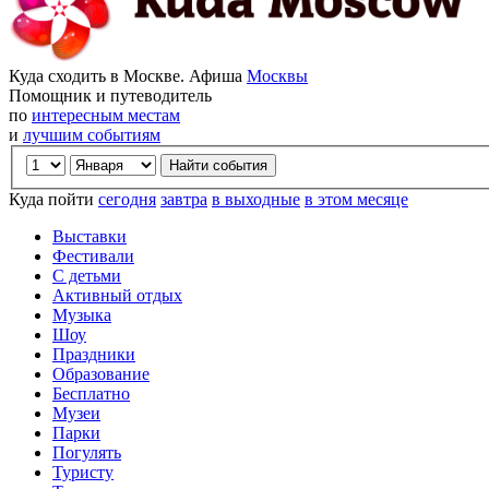
Куда сходить в Москве. Афиша
Москвы
Помощник и путеводитель
по
интересным местам
и
лучшим событиям
Куда пойти
сегодня
завтра
в выходные
в этом месяце
Выставки
Фестивали
С детьми
Активный отдых
Музыка
Шоу
Праздники
Образование
Бесплатно
Музеи
Парки
Погулять
Туристу