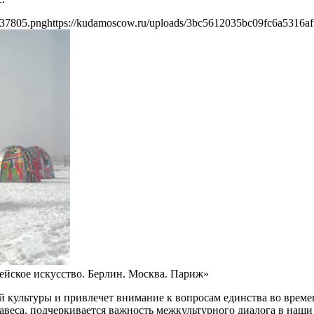
a37805.png
https://kudamoscow.ru/uploads/3bc5612035bc09fc6a5316a
ейское искусство. Берлин. Москва. Париж»
й культуры и привлечет внимание к вопросам единства во време
навеса, подчеркивается важность межкультурного диалога в наши