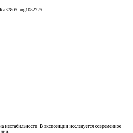
ffca37805.png
1082
725
на нестабильности. В экспозиции исследуется современное
 дни.