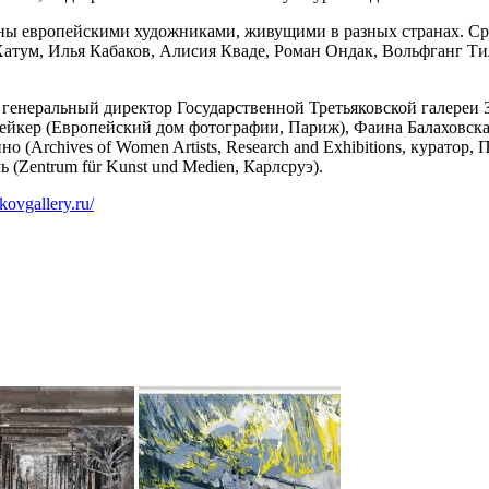
даны европейскими художниками, живущими в разных странах. С
атум, Илья Кабаков, Алисия Кваде, Роман Ондак, Вольфганг Ти
 генеральный директор Государственной Третьяковской галереи
Бейкер (Европейский дом фотографии, Париж), Фаина Балаховска
 (Archives of Women Artists, Research and Exhibitions, куратор
 (Zentrum für Kunst und Medien, Карлсруэ).
akovgallery.ru/