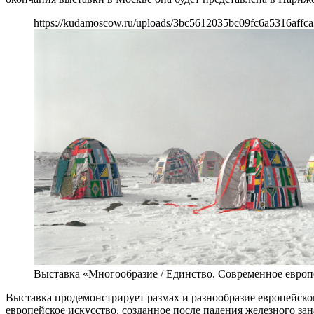
https://kudamoscow.ru/uploads/3bc5612035bc09fc6a5316affc
Выставка «Многообразие / Единство. Современное европ
Выставка продемонстрирует размах и разнообразие европейско
европейское искусство, созданное после падения железного за