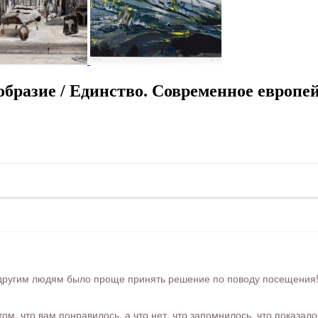
разие / Единство. Современное европей
ругим людям было проще принять решение по поводу посещения! Ра
м, что вам понравилось, а что нет, что запомнилось, что показал