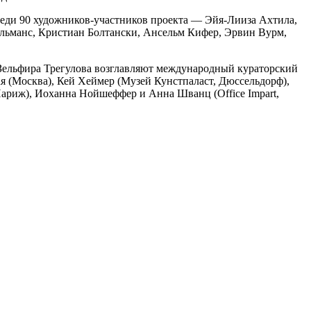
реди 90 художников-участников проекта — Эйя-Лииза Ахтила,
льманс, Кристиан Болтански, Ансельм Кифер, Эрвин Вурм,
 Зельфира Трегулова возглавляют международный кураторский
я (Москва), Кей Хеймер (Музей Кунстпаласт, Дюссельдорф),
, Париж), Иоханна Нойшеффер и Анна Шванц (Office Impart,