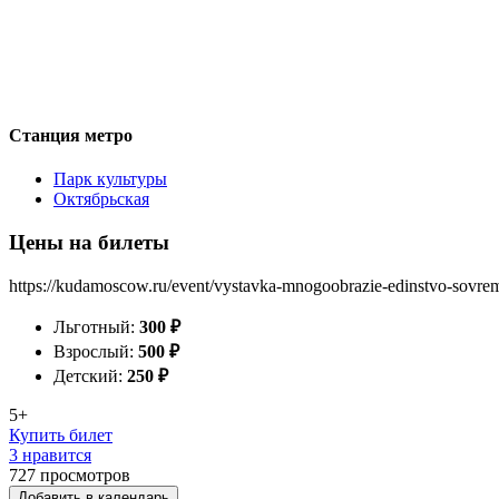
Станция метро
Парк культуры
Октябрьская
Цены на билеты
https://kudamoscow.ru/event/vystavka-mnogoobrazie-edinstvo-sovrem
Льготный:
300
₽
Взрослый:
500
₽
Детский:
250
₽
5+
Купить билет
3 нравится
727
просмотров
Добавить в календарь