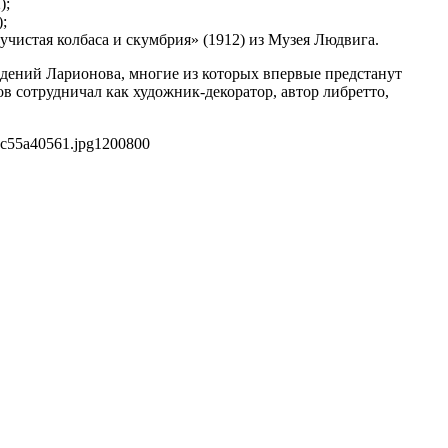
);
;
учистая колбаса и скумбрия» (1912) из Музея Людвига.
едений Ларионова, многие из которых впервые предстанут
в сотрудничал как художник-декоратор, автор либретто,
5c55a40561.jpg
1200
800