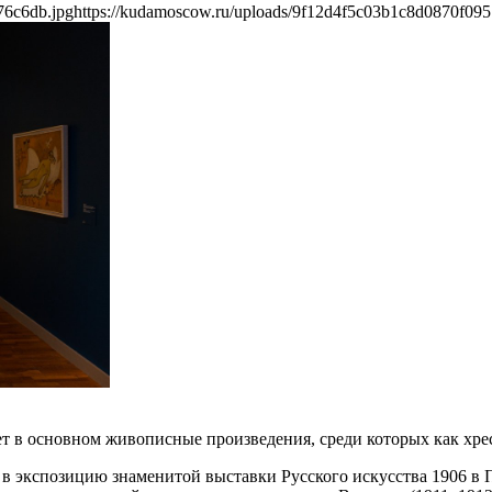
76c6db.jpg
https://kudamoscow.ru/uploads/9f12d4f5c03b1c8d0870f09
ет в основном живописные произведения, среди которых как хр
 в экспозицию знаменитой выставки Русского искусства 1906 в 