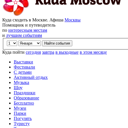
Куда сходить в Москве. Афиша
Москвы
Помощник и путеводитель
по
интересным местам
и
лучшим событиям
Куда пойти
сегодня
завтра
в выходные
в этом месяце
Выставки
Фестивали
С детьми
Активный отдых
Музыка
Шоу
Праздники
Образование
Бесплатно
Музеи
Парки
Погулять
Туристу