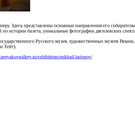
ру. Здесь представлены основные направления его собирательс
й по истории балета, уникальные фотографии дягилевских спект
осударственного Русского музея, художественных музеев Рязани
и Тейт).
tretyakovgallery.ru/exhibitions/mikhail-larionov/