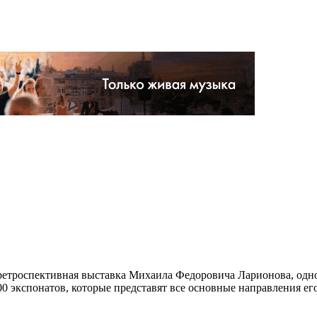
 ретроспективная выставка Михаила Федоровича Ларионова, одн
00 экспонатов, которые представят все основные направления ег