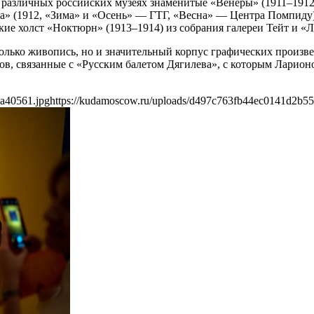
 различных российских музеях знаменитые «Венеры» (1911–1912
да» (1912, «Зима» и «Осень» — ГТГ, «Весна» — Центра Помпиду)
ие холст «Ноктюрн» (1913–1914) из собрания галереи Тейт и «Л
только живопись, но и значительный корпус графических произв
в, связанные с «Русским балетом Дягилева», с которым Ларионо
a40561.jpg
https://kudamoscow.ru/uploads/d497c763fb44ec0141d2b5