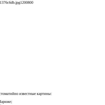
51376c6db.jpg
1200
800
естоматийно известные картины:
Париже;