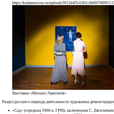
https://kudamoscow.ru/uploads/9f12d4f5c03b1c8d0870f09513
Выставка «Михаил Ларионов»
Раздел русского периода деятельности художника демонстриру
«Сад» (середина 1900-х, ГРМ), включенная С. Дягилевым