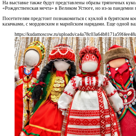
На выставке также будут представлены образы тряпичных кукол
«Рождественская мечта» в Великом Устюге, но из-за пандемии п
Посетителям предстоит познакомиться с куклой в бурятском к
казачками, с мордовским и марийским нарядами. Еще одной в
https://kudamoscow.ru/uploads/ca4a78c03a64b8171a59f4ee48