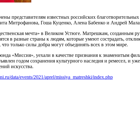
ручены представителям известных российских благотворительны
 Рита Митрофанова, Гоша Куценко, Алена Бабенко и Андрей Мала
ественская мечта» в Великом Устюге. Матрешкам, созданным р
ятся в разные страны к людям, которые умеют сострадать, откли
что только силы добра могут объединять всех в этом мире.
онда «Миссия», уехали в качестве признания к знаменитым фи
влен годом сохранения культурного наследия и ремесел, и уже с
ений искусства.
ni.ru/data/events/2021/aprel/missiya_matreshki/index.php