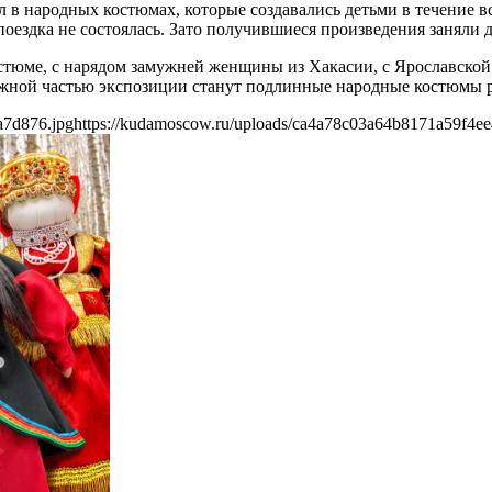
 в народных костюмах, которые создавались детьми в течение в
оездка не состоялась. Зато получившиеся произведения заняли д
остюме, с нарядом замужней женщины из Хакасии, с Ярославско
ажной частью экспозиции станут подлинные народные костюмы 
a7d876.jpg
https://kudamoscow.ru/uploads/ca4a78c03a64b8171a59f4e