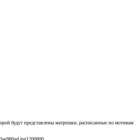
оторой будут представлены матрешки, расписанные по мотивам
3ae980ad.jpg
1200
800