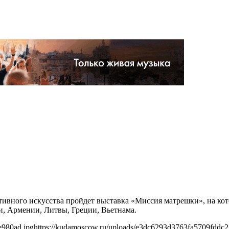
ративного искусства пройдет выставка «Миссия матрешки», на к
и, Армении, Литвы, Греции, Вьетнама.
e980ad.jpg
https://kudamoscow.ru/uploads/e3dc6293d3763fa5709fddc2