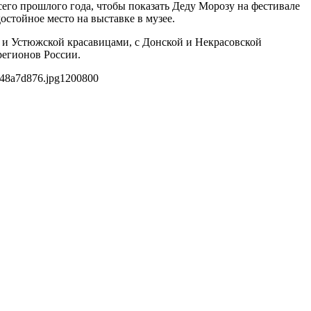
сего прошлого года, чтобы показать Деду Морозу на фестивале
остойное место на выставке в музее.
й и Устюжской красавицами, с Донской и Некрасовской
регионов России.
e48a7d876.jpg
1200
800