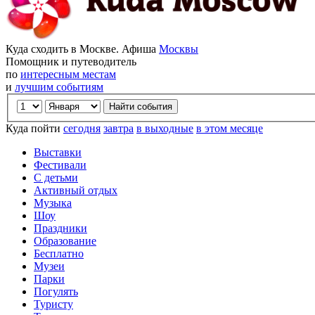
Куда сходить в Москве. Афиша
Москвы
Помощник и путеводитель
по
интересным местам
и
лучшим событиям
Куда пойти
сегодня
завтра
в выходные
в этом месяце
Выставки
Фестивали
С детьми
Активный отдых
Музыка
Шоу
Праздники
Образование
Бесплатно
Музеи
Парки
Погулять
Туристу