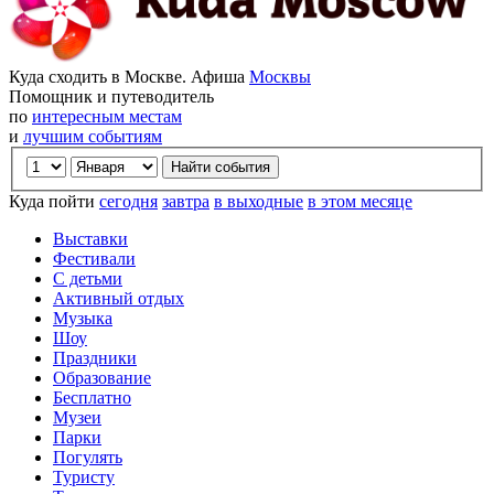
Куда сходить в Москве. Афиша
Москвы
Помощник и путеводитель
по
интересным местам
и
лучшим событиям
Куда пойти
сегодня
завтра
в выходные
в этом месяце
Выставки
Фестивали
С детьми
Активный отдых
Музыка
Шоу
Праздники
Образование
Бесплатно
Музеи
Парки
Погулять
Туристу