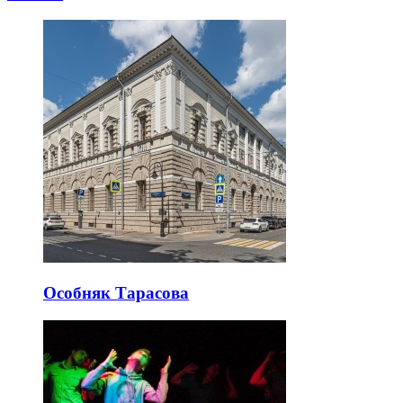
Особняк Тарасова