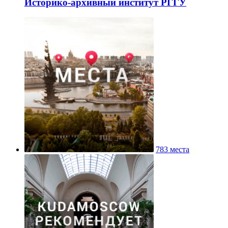
Историко-архивный институт РГГУ
783 места