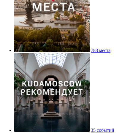
783 места
35 событий