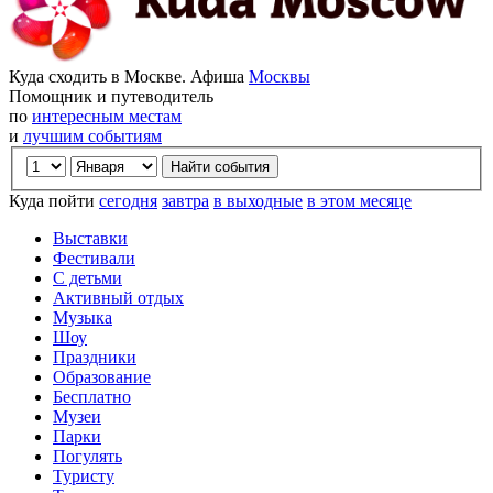
Куда сходить в Москве. Афиша
Москвы
Помощник и путеводитель
по
интересным местам
и
лучшим событиям
Куда пойти
сегодня
завтра
в выходные
в этом месяце
Выставки
Фестивали
С детьми
Активный отдых
Музыка
Шоу
Праздники
Образование
Бесплатно
Музеи
Парки
Погулять
Туристу