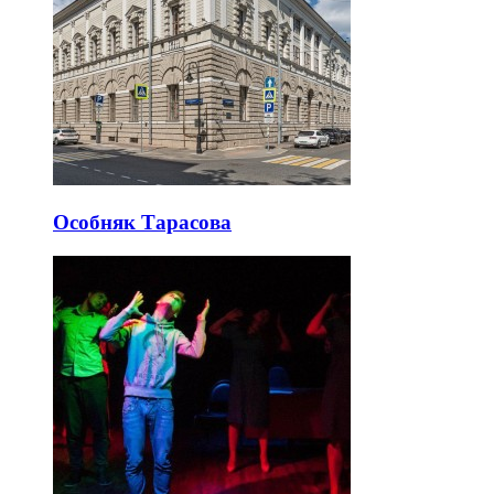
Особняк Тарасова