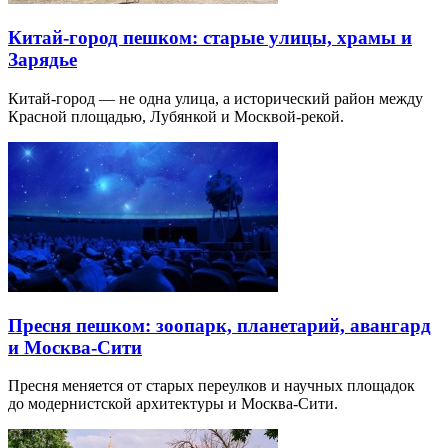
Китай-город пешком: старые улицы, храмы и
Зарядье
Китай-город — не одна улица, а исторический район между
Красной площадью, Лубянкой и Москвой-рекой.
Пресня пешком: зоопарк, планетарий, авангард
и Москва-Сити
Пресня меняется от старых переулков и научных площадок
до модернистской архитектуры и Москва-Сити.