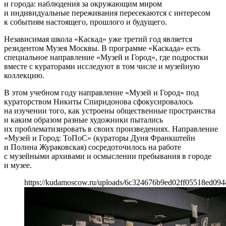
и города: наблюдения за окружающим миром
и индивидуальные переживания пересекаются с интересом
к событиям настоящего, прошлого и будущего.
Независимая школа «Каскад» уже третий год является
резидентом Музея Москвы. В программе «Каскада» есть
специальное направление «Музей и Город», где подростки
вместе с кураторами исследуют в том числе и музейную
коллекцию.
В этом учебном году направление «Музей и Город» под
кураторством Никиты Спиридонова сфокусировалось
на изучении того, как устроены общественные пространства
и каким образом разные художники пытались
их проблематизировать в своих произведениях. Направление
«Музей и Город: ТоПоС» (кураторы Дуня Франкштейн
и Полина Жураковская) сосредоточилось на работе
с музейными архивами и осмыслении пребывания в городе
и музее.
https://kudamoscow.ru/uploads/6c324676b9ed02ff05518ed094