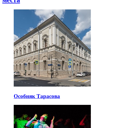
Особняк Тарасова