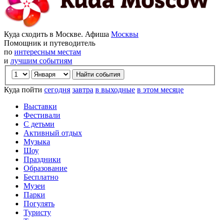
Куда сходить в Москве. Афиша
Москвы
Помощник и путеводитель
по
интересным местам
и
лучшим событиям
Куда пойти
сегодня
завтра
в выходные
в этом месяце
Выставки
Фестивали
С детьми
Активный отдых
Музыка
Шоу
Праздники
Образование
Бесплатно
Музеи
Парки
Погулять
Туристу